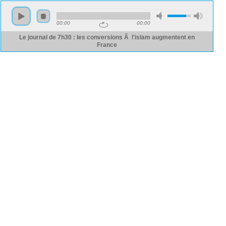
00:00
00:00
Le journal de 7h30 : les conversions Ã l'islam augmentent en
France