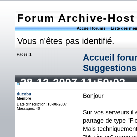
Forum Archive-Host
Accueil forums
Liste des me
Vous n'êtes pas identifié.
Pages:
1
Accueil for
Suggestions
28-12-2007 11:59:02
ducobu
Bonjour
Membre
Date d'inscription: 18-08-2007
Messages: 40
Sur vos serveurs il
partage de type "Fic
Mais techniquement e