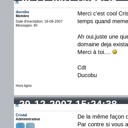
29-12-2007 14:55:26
ducobu
Merci c'est cool Cri
Membre
temps quand meme,y
Date d'inscription: 18-08-2007
Messages: 40
Ah oui,juste une qu
domaine deja exist
Merci à toi....
Cdt
Ducobu
Hors ligne
29-12-2007 15:24:38
Cristal
De la même façon 
Administrateur
Par contre si vous a