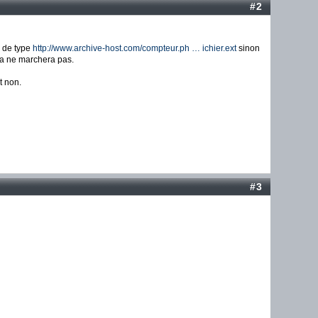
#2
e de type
http://www.archive-host.com/compteur.ph … ichier.ext
sinon
 ça ne marchera pas.
t non.
#3