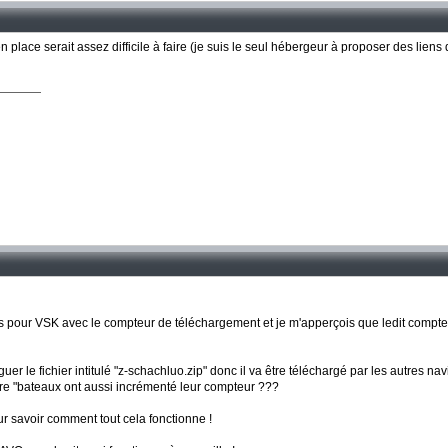
n place serait assez difficile à faire (je suis le seul hébergeur à proposer des lie
rs pour VSK avec le compteur de téléchargement et je m'apperçois que ledit compt
er le fichier intitulé "z-schachluo.zip" donc il va être téléchargé par les autres navi
utre "bateaux ont aussi incrémenté leur compteur ???
r savoir comment tout cela fonctionne !