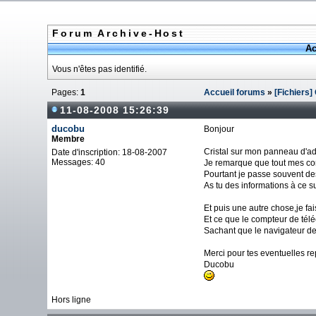
Forum Archive-Host
Ac
Vous n'êtes pas identifié.
Pages:
1
Accueil forums
»
[Fichiers
11-08-2008 15:26:39
ducobu
Bonjour
Membre
Cristal sur mon panneau d'adm
Date d'inscription: 18-08-2007
Messages: 40
Je remarque que tout mes co
Pourtant je passe souvent de
As tu des informations à ce suje
Et puis une autre chose,je f
Et ce que le compteur de té
Sachant que le navigateur de 
Merci pour tes eventuelles r
Ducobu
Hors ligne