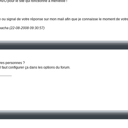
VO pour le site qui fonctionne à merveille !
 ou signal de votre réponse sur mon mail afin que je connaisse le moment de votre 
chacha (22-08-2008 09:30:57)
tres personnes ?
l faut configurer ça dans les options du forum.