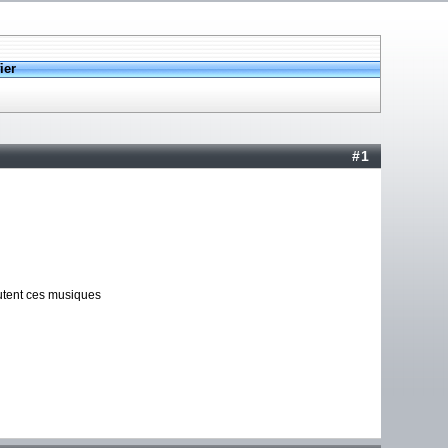
ier
#1
outent ces musiques