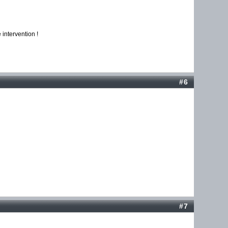
intervention !
#6
#7