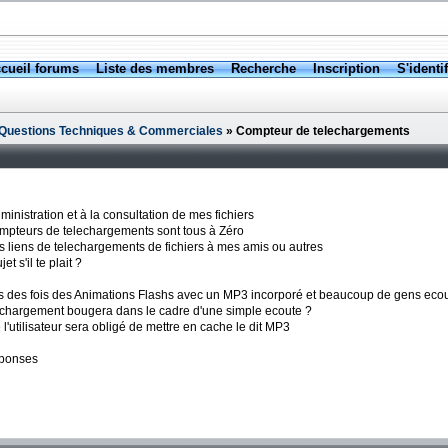
cueil forums
Liste des membres
Recherche
Inscription
S'identif
] Questions Techniques & Commerciales
» Compteur de telechargements
inistration et à la consultation de mes fichiers
mpteurs de telechargements sont tous à Zéro
s liens de telechargements de fichiers à mes amis ou autres
t s'il te plait ?
ais des fois des Animations Flashs avec un MP3 incorporé et beaucoup de gens ec
léchargement bougera dans le cadre d'une simple ecoute ?
l'utilisateur sera obligé de mettre en cache le dit MP3
eponses