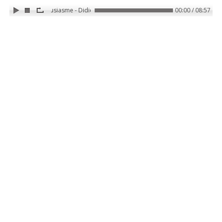
la force de l'enthousiasme - Didier Pénissard
00:00 / 08:57