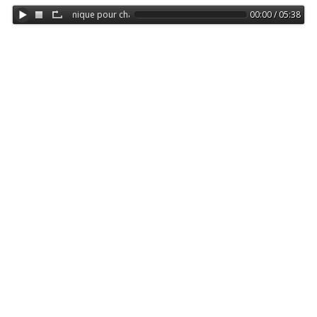
7 croyances dynamique pour change de vie - Didier Pénissard
00:00 / 05:38