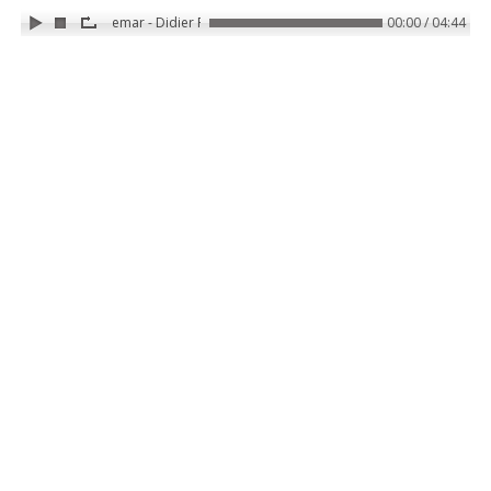
art martiaux cauchemar - Didier Pénissard
00:00 / 04:44