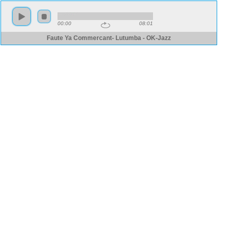
00:00
08:01
Faute Ya Commercant- Lutumba - OK-Jazz