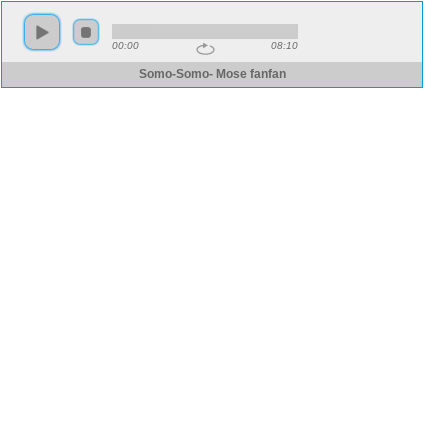
00:00
08:10
Somo-Somo- Mose fanfan