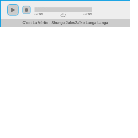
00:00
06:08
C'est La Vérite - Shungu JulesZaïko Langa Langa