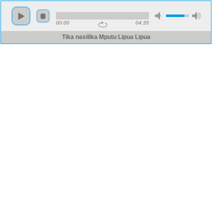
00:00
04:35
Tika nasilika Mputu Lipua Lipua