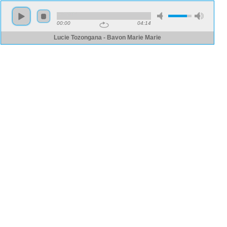
00:00
04:14
Lucie Tozongana - Bavon Marie Marie