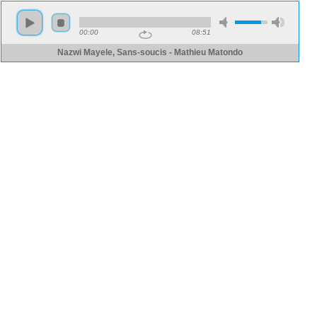
00:00
08:51
Nazwi Mayele, Sans-soucis - Mathieu Matondo