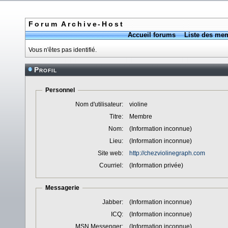
Forum Archive-Host
Accueil forums
Liste des me
Vous n'êtes pas identifié.
Profil
Personnel
Nom d'utilisateur:
violine
Titre:
Membre
Nom:
(Information inconnue)
Lieu:
(Information inconnue)
Site web:
http://chezviolinegraph.com
Courriel:
(Information privée)
Messagerie
Jabber:
(Information inconnue)
ICQ:
(Information inconnue)
MSN Messenger:
(Information inconnue)