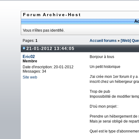
Forum Archive-Host
Ac
Vous n'êtes pas identifié.
Pages:
1
Accueil forums
»
[Web] Que
21-01-2012 13:44:05
Eric02
Bonjour à tous
Membre
Un petit historique
Date d'inscription: 20-01-2012
Messages: 34
J'ai crée mon 1er forum il y 
Site web
inscrit chez un hébergeur grat
Trop de pub
Impossibilité de modifier temp
D'où mon projet :
Prendre un hébergement de sit
Mais je serai obligé de repart
Quel est le type d'abonnemen