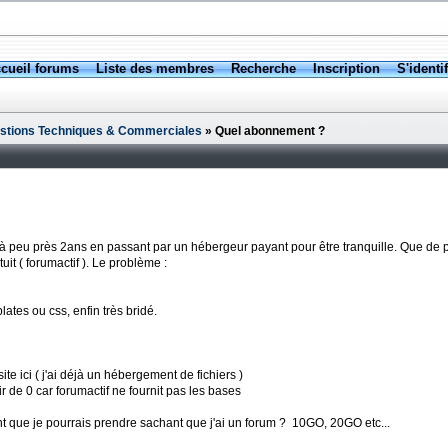
cueil forums
Liste des membres
Recherche
Inscription
S'identif
stions Techniques & Commerciales
» Quel abonnement ?
a à peu près 2ans en passant par un hébergeur payant pour être tranquille. Que de p
uit ( forumactif ). Le problème :
lates ou css, enfin très bridé.
e ici ( j'ai déjà un hébergement de fichiers )
ir de 0 car forumactif ne fournit pas les bases
t que je pourrais prendre sachant que j'ai un forum ? 10GO, 20GO etc...