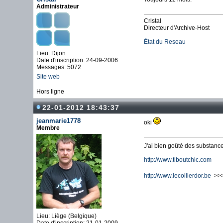
Administrateur
Cristal
Directeur d'Archive-Host
État du Reseau
Lieu: Dijon
Date d'inscription: 24-09-2006
Messages: 5072
Site web
Hors ligne
22-01-2012 18:43:37
jeanmarie1778
oki
Membre
J'ai bien goûté des substances
http://www.tiboutchic.com
http://www.lecollierdor.be
>>> 
Lieu: Liège (Belgique)