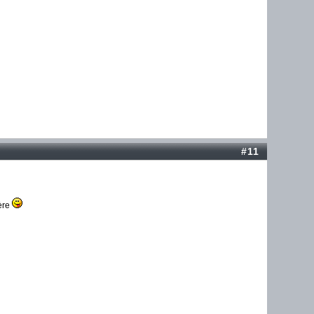
#11
ière