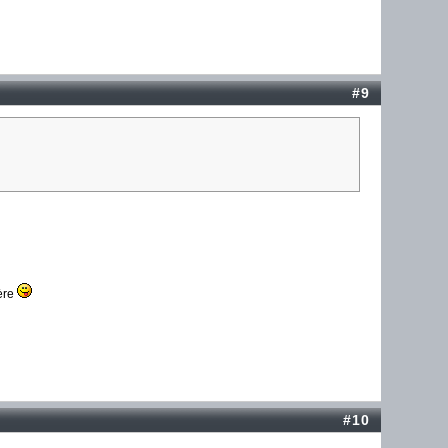
#9
ière
#10