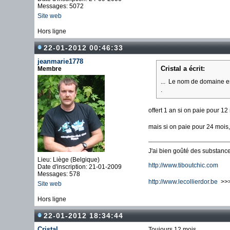
Messages: 5072
Site web
Hors ligne
22-01-2012 00:46:33
jeanmarie1778
Cristal a écrit:
Membre
... Le nom de domaine es
.
offert 1 an si on paie pour 12
mais si on paie pour 24 mois,
J'ai bien goûté des substances
Lieu: Liège (Belgique)
http://www.tiboutchic.com
Date d'inscription: 21-01-2009
Messages: 578
http://www.lecollierdor.be
>>> 
Site web
Hors ligne
22-01-2012 18:34:44
Cristal
Toujours 12 mois.