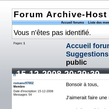
Forum Archive-Host
Accueil forums
Liste des me
Vous n'êtes pas identifié.
Pages:
1
Accueil for
Suggestions
public
15-12-2008 20:29:39
romano97002
Bonsoir à tous,
Membre
Date d'inscription: 15-12-2008
Messages: 54
J'aimerait faire une