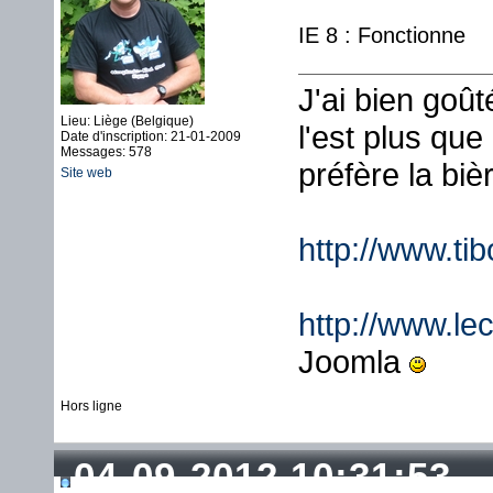
IE 8 : Fonctionne
J'ai bien goû
Lieu: Liège (Belgique)
l'est plus que
Date d'inscription: 21-01-2009
Messages: 578
préfère la biè
Site web
http://www.ti
http://www.lec
Joomla
Hors ligne
04-09-2012 10:31:53