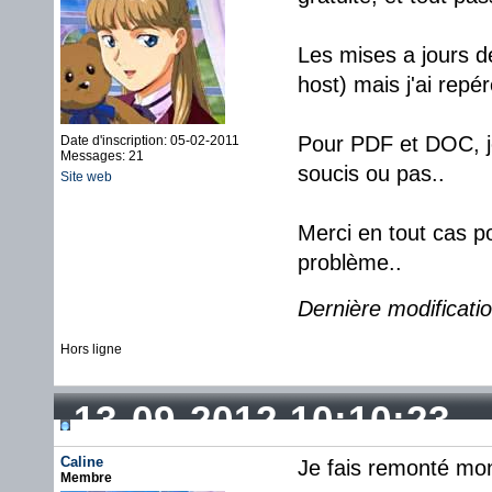
Les mises a jours d
host) mais j'ai repé
Pour PDF et DOC, je 
Date d'inscription: 05-02-2011
Messages: 21
soucis ou pas..
Site web
Merci en tout cas p
problème..
Dernière modificati
Hors ligne
13-09-2012 10:10:23
Caline
Je fais remonté mon 
Membre