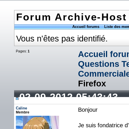
Forum Archive-Host
Accueil forums
Liste des me
Vous n'êtes pas identifié.
Pages:
1
Accueil for
Questions T
Commercial
Firefox
02-09-2012 05:43:43
Caline
Bonjour
Membre
Je suis fondatrice 