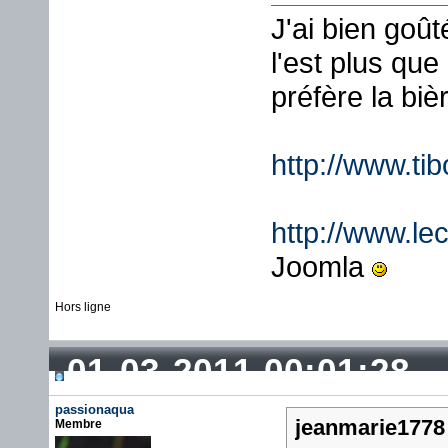
J'ai bien goû
l'est plus que
préfère la biè
http://www.ti
http://www.lec
Joomla
Hors ligne
01-03-2011 00:01:28
passionaqua
jeanmarie1778 
Membre