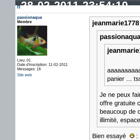
28-02-2011 23:54:10
passionaqua
jeanmarie1778 
Membre
passionaqua 
jeanmarie1
Lieu: 01
Date d'inscription: 11-02-2011
Messages: 16
aaaaaaaaaa
Site web
panier ... ts
Je ne peux fai
offre gratuite
beaucoup de ch
illimité, espace
Bien essayé