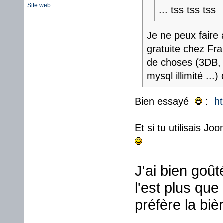
Site web
... tss tss tss
Je ne peux faire 
gratuite chez Fr
de choses (3DB, b
mysql illimité ...)
Bien essayé
:
h
Et si tu utilisais Jo
J'ai bien goû
l'est plus que
préfère la biè