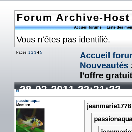
Forum Archive-Host
Accueil forums
Liste des me
Vous n'êtes pas identifié.
Pages:
1
2
3
4
5
Accueil for
Nouveautés
l'offre gratui
28-02-2011 23:31:33
passionaqua
jeanmarie1778 
Membre
passionaqua 