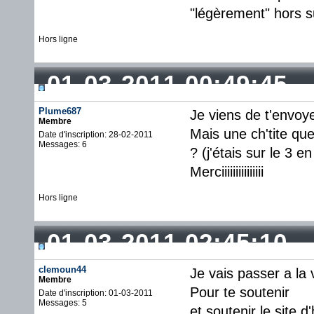
"légèrement" hors s
Hors ligne
01-03-2011 00:49:45
Plume687
Je viens de t'envoy
Membre
Mais une ch'tite que
Date d'inscription: 28-02-2011
Messages: 6
? (j'étais sur le 3 en
Merciiiiiiiiiiiiiii
Hors ligne
01-03-2011 02:45:10
clemoun44
Je vais passer a la
Membre
Pour te soutenir
Date d'inscription: 01-03-2011
Messages: 5
et soutenir le site 