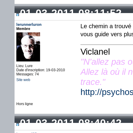
01-03-2011 08:11:52
lerunnerluron
Le chemin a trouvé u
Membre
vous guide vers plus
Viclanel
"N'allez pas 
Lieu: Lure
Allez là où il
Date d'inscription: 19-03-2010
Messages: 74
trace."
Site web
http://psycho
Hors ligne
01-03-2011 08:40:42