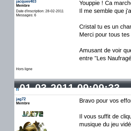
jacques403
Youppie ! Ca marche
Membre
Il me semble que j'
Date d'inscription: 28-02-2011
Messages: 6
Cristal tu es un cha
Merci pour tous tes 
Amusant de voir qu
entre "Les Naufrag
Hors ligne
01-03-2011 09:09:33
jag72
Bravo pour vos effor
Membre
Il vous suffit de c
musique du jeu vid