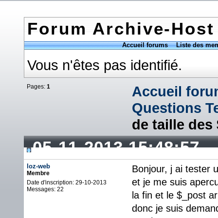
Forum Archive-Host
Accueil forums
Liste des me
Vous n'êtes pas identifié.
Pages:
1
Accueil for
Questions T
de taille de
05-11-2013 15:48:57
loz-web
Bonjour, j ai tester
Membre
et je me suis aper
Date d'inscription: 29-10-2013
Messages: 22
la fin et le $_post 
donc je suis demandé 