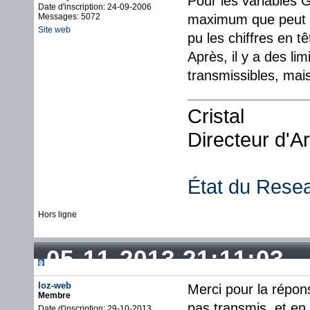
Pour les variables 
Date d'inscription: 24-09-2006
Messages: 5072
maximum que peut c
Site web
pu les chiffres en tê
Après, il y a des l
transmissibles, mais
Cristal
Directeur d'A
État du Rese
Hors ligne
05-11-2013 21:11:03
loz-web
Merci pour la répon
Membre
pas transmis, et en 
Date d'inscription: 29-10-2013