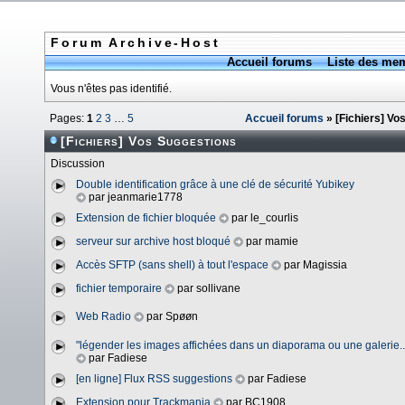
Forum Archive-Host
Accueil forums
Liste des me
Vous n'êtes pas identifié.
Pages:
1
2
3
…
5
Accueil forums
» [Fichiers] Vo
[Fichiers] Vos Suggestions
Discussion
Double identification grâce à une clé de sécurité Yubikey
par jeanmarie1778
Extension de fichier bloquée
par le_courlis
serveur sur archive host bloqué
par mamie
Accès SFTP (sans shell) à tout l'espace
par Magissia
fichier temporaire
par sollivane
Web Radio
par Spøøn
"légender les images affichées dans un diaporama ou une galerie..
par Fadiese
[en ligne] Flux RSS suggestions
par Fadiese
Extension pour Trackmania
par BC1908