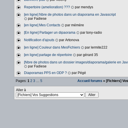
Repertoire (amelioration) ???
par mendys
[en ligne] Nbre de photos dans un diaporama en Javascript
par Fadiese
[en ligne] Mes Contacts
par mémère
[En ligne] Partager un dipaorama
par tony-radio
Notification d'ajouts
par Artonova
[en ligne] Couleur dans MesFichiers
par lermite222
[en ligne] partage de répertoire
par gérard 35
[Nbre de photos dans un dossier images/diaporama/galerie en Java
par Fadiese
Diaporamas PPS en ODP ?
par Pégé
Pages:
1
2
3
…
5
Accueil forums
» [Fichiers] Vo
Aller à