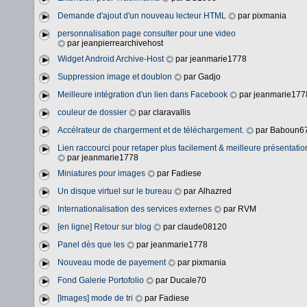
Demande d'ajout d'un nouveau lecteur HTML
par pixmania
personnalisation page consulter pour une video
par jeanpierrearchivehost
Widget Android Archive-Host
par jeanmarie1778
Suppression image et doublon
par Gadjo
Meilleure intégration d'un lien dans Facebook
par jeanmarie177
couleur de dossier
par claravallis
Accélrateur de chargerment et de téléchargement.
par Baboun6
Lien raccourci pour retaper plus facilement & meilleure présentatio
par jeanmarie1778
Miniatures pour images
par Fadiese
Un disque virtuel sur le bureau
par Alhazred
Internationalisation des services externes
par RVM
[en ligne] Retour sur blog
par claude08120
Panel dès que les
par jeanmarie1778
Nouveau mode de payement
par pixmania
Fond Galerie Portofolio
par Ducale70
[Images] mode de tri
par Fadiese