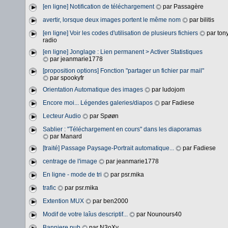
[en ligne] Notification de téléchargement
par Passagère
avertir, lorsque deux images portent le même nom
par bilitis
[en ligne] Voir les codes d'utilisation de plusieurs fichiers
par ton
radio
[en ligne] Jonglage : Lien permanent > Activer Statistiques
par jeanmarie1778
[proposition options] Fonction "partager un fichier par mail"
par spookyfr
Orientation Automatique des images
par ludojom
Encore moi... Légendes galeries/diapos
par Fadiese
Lecteur Audio
par Spøøn
Sablier : "Téléchargement en cours" dans les diaporamas
par Manard
[traité] Passage Paysage-Portrait automatique...
par Fadiese
centrage de l'image
par jeanmarie1778
En ligne - mode de tri
par psr.mika
trafic
par psr.mika
Extention MUX
par ben2000
Modif de votre laîus descriptif...
par Nounours40
Banniere pub
par N3oXy