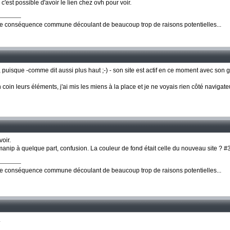
c'est possible d'avoir le lien chez ovh pour voir.
ne conséquence commune découlant de beaucoup trop de raisons potentielles...
er, puisque -comme dit aussi plus haut ;-) - son site est actif en ce moment avec so
un coin leurs éléments, j'ai mis les miens à la place et je ne voyais rien côté navigat
voir.
anip à quelque part, confusion. La couleur de fond était celle du nouveau site ? 
ne conséquence commune découlant de beaucoup trop de raisons potentielles...
.