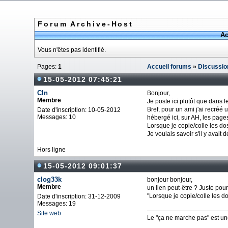
Forum Archive-Host
Ac
Vous n'êtes pas identifié.
Pages:
1
Accueil forums
»
Discussio
15-05-2012 07:45:21
Cln
Bonjour,
Membre
Je poste ici plutôt que dans
Bref, pour un ami j'ai recréé
Date d'inscription: 10-05-2012
Messages: 10
hébergé ici, sur AH, les pag
Lorsque je copie/colle les dos
Je voulais savoir s'il y avait 
Hors ligne
15-05-2012 09:01:37
clog33k
bonjour bonjour,
Membre
un lien peut-être ? Juste pour 
"Lorsque je copie/colle les d
Date d'inscription: 31-12-2009
Messages: 19
Site web
Le "ça ne marche pas" est u