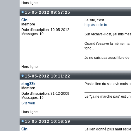
Hors ligne
15-05-2012 09:57:25
Cln
Le site, c'est
Membre
http://sitecln.fr/
Date d'inscription: 10-05-2012
Messages: 10
Sur Archive-Host, j'ai mis mes
Quand j'essaye la même manip s
fond...
Je ne suis pas aussi libre de 
Hors ligne
15-05-2012 10:11:22
clog33k
Pas le lien du site ovh mais s
Membre
Date d'inscription: 31-12-2009
Le "ça ne marche pas" est u
Messages: 19
Site web
Hors ligne
15-05-2012 10:16:59
Cln
Le lien donné plus haut est le