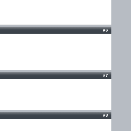
#6
#7
#8