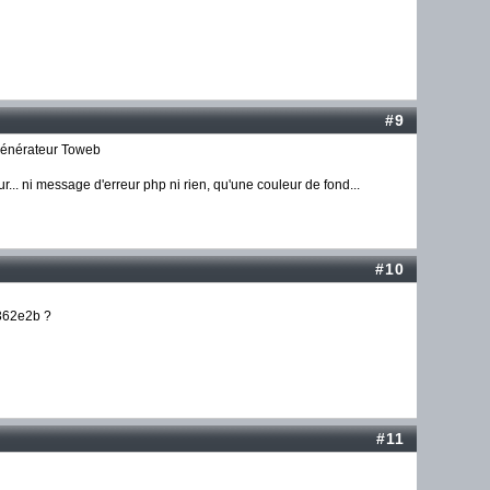
#9
n générateur Toweb
eur... ni message d'erreur php ni rien, qu'une couleur de fond...
#10
#362e2b ?
#11