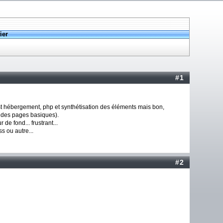
ier
#1
 est hébergement, php et synthétisation des éléments mais bon,
e des pages basiques).
de fond... frustrant...
ss ou autre...
#2