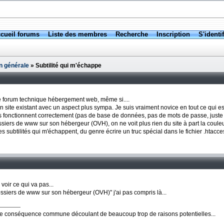
cueil forums
Liste des membres
Recherche
Inscription
S'identif
n générale
» Subtilité qui m'échappe
 le forum technique hébergement web, même si....
 un site existant avec un aspect plus sympa. Je suis vraiment novice en tout ce qui
es fonctionnent correctement (pas de base de données, pas de mots de passe, just
siers de www sur son hébergeur (OVH), on ne voit plus rien du site à part la couleur 
des subtilités qui m'échappent, du genre écrire un truc spécial dans le fichier .htacce
voir ce qui va pas...
ossiers de www sur son hébergeur (OVH)" j'ai pas compris là...
ne conséquence commune découlant de beaucoup trop de raisons potentielles...