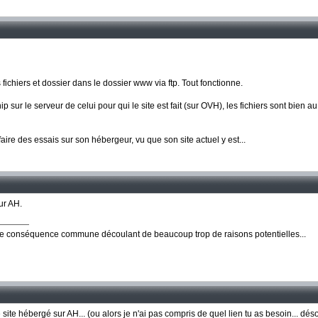
 fichiers et dossier dans le dossier www via ftp. Tout fonctionne.
ur le serveur de celui pour qui le site est fait (sur OVH), les fichiers sont bien a
faire des essais sur son hébergeur, vu que son site actuel y est...
ur AH.
ne conséquence commune découlant de beaucoup trop de raisons potentielles...
 site hébergé sur AH... (ou alors je n'ai pas compris de quel lien tu as besoin... dés