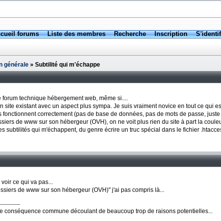
cueil forums
Liste des membres
Recherche
Inscription
S'identif
n générale
» Subtilité qui m'échappe
 le forum technique hébergement web, même si....
 un site existant avec un aspect plus sympa. Je suis vraiment novice en tout ce qui
es fonctionnent correctement (pas de base de données, pas de mots de passe, just
siers de www sur son hébergeur (OVH), on ne voit plus rien du site à part la couleur 
des subtilités qui m'échappent, du genre écrire un truc spécial dans le fichier .htacce
voir ce qui va pas...
ossiers de www sur son hébergeur (OVH)" j'ai pas compris là...
ne conséquence commune découlant de beaucoup trop de raisons potentielles...