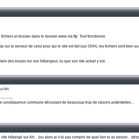
 fichiers et dossier dans le dossier www via ftp. Tout fonctionne.
ur le serveur de celui pour qui le site est fait (sur OVH), les fichiers sont bien a
faire des essais sur son hébergeur, vu que son site actuel y est...
ur AH.
ne conséquence commune découlant de beaucoup trop de raisons potentielles...
 site hébergé sur AH... (ou alors je n'ai pas compris de quel lien tu as besoin... dés