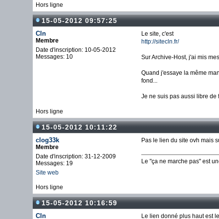
Hors ligne
15-05-2012 09:57:25
Cln
Le site, c'est
Membre
http://sitecln.fr/
Date d'inscription: 10-05-2012
Messages: 10
Sur Archive-Host, j'ai mis mes
Quand j'essaye la même manip s
fond...
Je ne suis pas aussi libre de 
Hors ligne
15-05-2012 10:11:22
clog33k
Pas le lien du site ovh mais s
Membre
Date d'inscription: 31-12-2009
Le "ça ne marche pas" est u
Messages: 19
Site web
Hors ligne
15-05-2012 10:16:59
Cln
Le lien donné plus haut est le