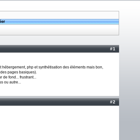
ier
#1
 est hébergement, php et synthétisation des éléments mais bon,
e des pages basiques).
de fond... frustrant...
ss ou autre...
#2