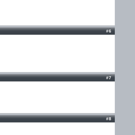
#6
#7
#8