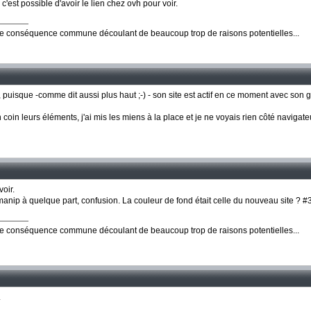
c'est possible d'avoir le lien chez ovh pour voir.
ne conséquence commune découlant de beaucoup trop de raisons potentielles...
er, puisque -comme dit aussi plus haut ;-) - son site est actif en ce moment avec so
un coin leurs éléments, j'ai mis les miens à la place et je ne voyais rien côté navigat
voir.
anip à quelque part, confusion. La couleur de fond était celle du nouveau site ? 
ne conséquence commune découlant de beaucoup trop de raisons potentielles...
.