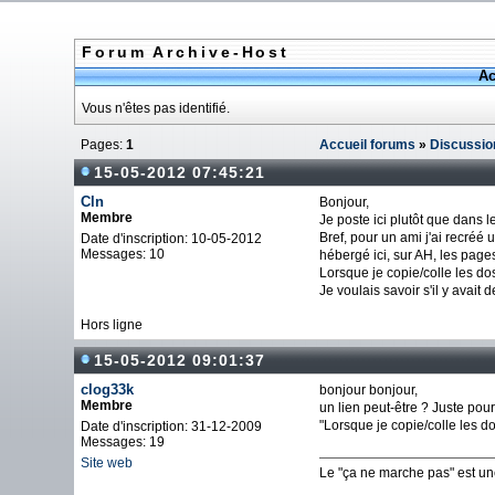
Forum Archive-Host
Ac
Vous n'êtes pas identifié.
Pages:
1
Accueil forums
»
Discussio
15-05-2012 07:45:21
Cln
Bonjour,
Membre
Je poste ici plutôt que dans
Bref, pour un ami j'ai recréé
Date d'inscription: 10-05-2012
Messages: 10
hébergé ici, sur AH, les pag
Lorsque je copie/colle les dos
Je voulais savoir s'il y avait 
Hors ligne
15-05-2012 09:01:37
clog33k
bonjour bonjour,
Membre
un lien peut-être ? Juste pour 
"Lorsque je copie/colle les d
Date d'inscription: 31-12-2009
Messages: 19
Site web
Le "ça ne marche pas" est u