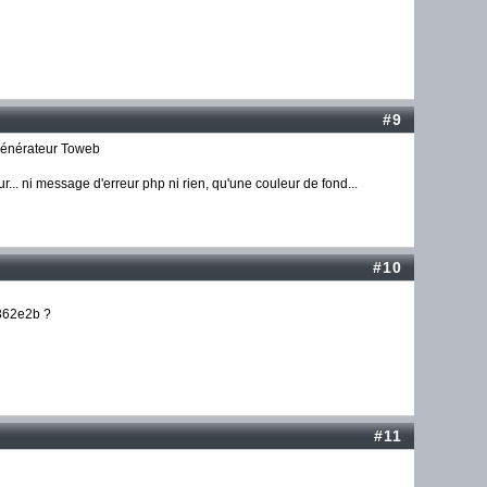
#9
n générateur Toweb
eur... ni message d'erreur php ni rien, qu'une couleur de fond...
#10
#362e2b ?
#11