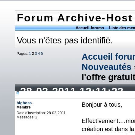
Forum Archive-Host
Accueil forums
Liste des me
Vous n'êtes pas identifié.
Pages:
1
2
3
4
5
Accueil for
Nouveautés
l'offre gratui
28-02-2011 12:11:23
bigboss
Bonjour à tous,
Membre
Date d'inscription: 28-02-2011
Messages: 2
Effectivement....m
création est dans l