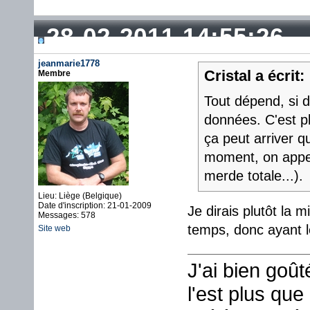
28-02-2011 14:55:26
jeanmarie1778
Cristal a écrit:
Membre
Tout dépend, si d
données. C'est pl
ça peut arriver
moment, on appell
merde totale...).
Lieu: Liège (Belgique)
Date d'inscription: 21-01-2009
Je dirais plutôt la
Messages: 578
temps, donc ayan
Site web
J'ai bien goû
l'est plus que