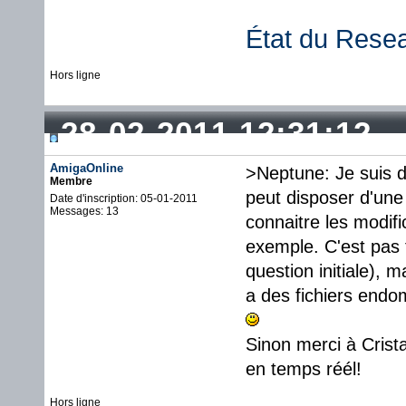
État du Rese
Hors ligne
28-02-2011 12:31:12
AmigaOnline
>Neptune: Je suis 
Membre
peut disposer d'une
Date d'inscription: 05-01-2011
Messages: 13
connaitre les modifi
exemple. C'est pas f
question initiale), 
a des fichiers end
Sinon merci à Crist
en temps réél!
Hors ligne