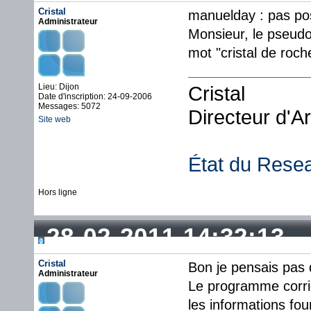
Cristal
manuelday : pas pos
Administrateur
Monsieur, le pseudo 
mot "cristal de roc
Lieu: Dijon
Cristal
Date d'inscription: 24-09-2006
Messages: 5072
Directeur d'A
Site web
État du Rese
Hors ligne
28-02-2011 14:32:13
Cristal
Bon je pensais pas 
Administrateur
Le programme corrig
les informations fou