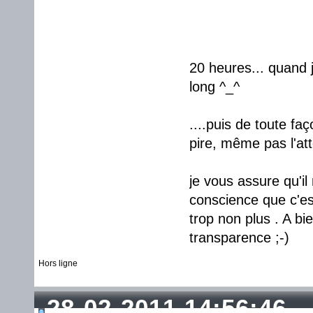
20 heures... quand j'
long ^_^
....puis de toute fa
pire, même pas l'at
je vous assure qu'il
conscience que c'est
trop non plus . A bi
transparence ;-)
Hors ligne
28-02-2011 14:56:46