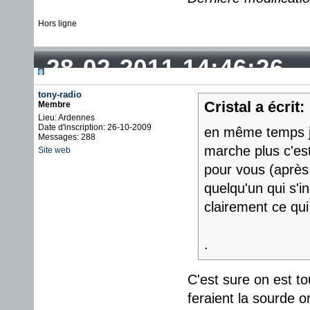
Hors ligne
28-02-2011 14:46:26
tony-radio
Cristal a écrit:
Membre
Lieu: Ardennes
Date d'inscription: 26-10-2009
en même temps je
Messages: 288
marche plus c'est
Site web
pour vous (après 
quelqu'un qui s'i
clairement ce qui
.
C'est sure on est t
feraient la sourde or