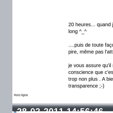
20 heures... quand j'
long ^_^
....puis de toute fa
pire, même pas l'at
je vous assure qu'il
conscience que c'est
trop non plus . A bi
transparence ;-)
Hors ligne
28-02-2011 14:56:46