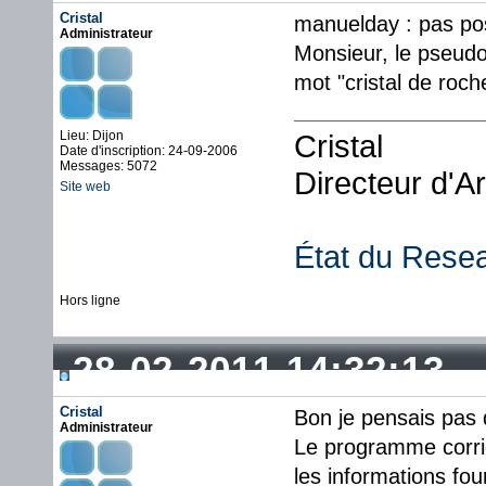
Cristal
manuelday : pas pos
Administrateur
Monsieur, le pseudo 
mot "cristal de roc
Lieu: Dijon
Cristal
Date d'inscription: 24-09-2006
Messages: 5072
Directeur d'A
Site web
État du Rese
Hors ligne
28-02-2011 14:32:13
Cristal
Bon je pensais pas 
Administrateur
Le programme corrig
les informations fou