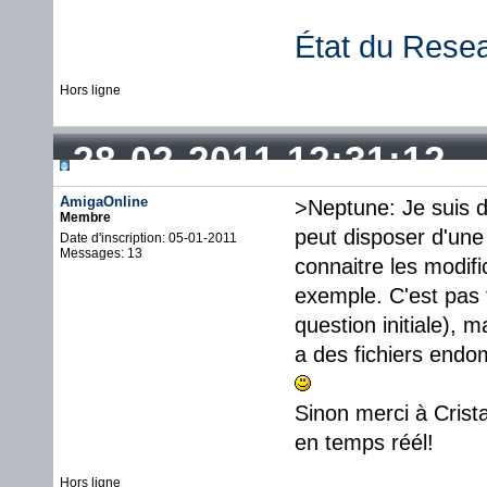
État du Rese
Hors ligne
28-02-2011 12:31:12
AmigaOnline
>Neptune: Je suis 
Membre
peut disposer d'une
Date d'inscription: 05-01-2011
Messages: 13
connaitre les modifi
exemple. C'est pas f
question initiale), 
a des fichiers end
Sinon merci à Crist
en temps réél!
Hors ligne