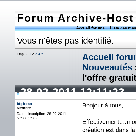
Forum Archive-Host
Accueil forums
Liste des me
Vous n'êtes pas identifié.
Pages:
1
2
3
4
5
Accueil for
Nouveautés
l'offre gratui
28-02-2011 12:11:23
bigboss
Bonjour à tous,
Membre
Date d'inscription: 28-02-2011
Messages: 2
Effectivement....m
création est dans l