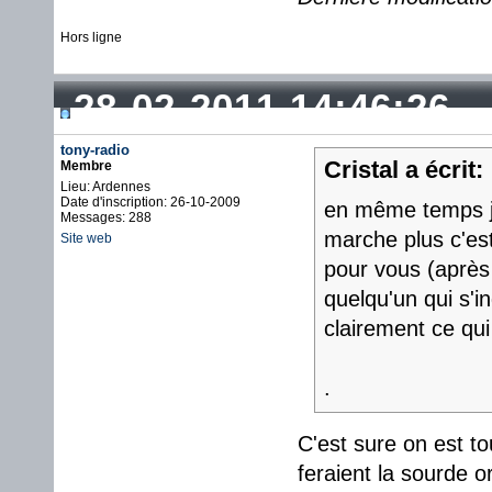
Hors ligne
28-02-2011 14:46:26
tony-radio
Cristal a écrit:
Membre
Lieu: Ardennes
Date d'inscription: 26-10-2009
en même temps je
Messages: 288
marche plus c'est
Site web
pour vous (après 
quelqu'un qui s'i
clairement ce qui
.
C'est sure on est t
feraient la sourde or