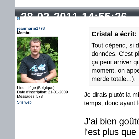
28-02-2011 14:55:26
jeanmarie1778
Cristal a écrit:
Membre
Tout dépend, si d
données. C'est pl
ça peut arriver
moment, on appell
merde totale...).
Lieu: Liège (Belgique)
Date d'inscription: 21-01-2009
Je dirais plutôt la
Messages: 578
temps, donc ayan
Site web
J'ai bien goû
l'est plus que