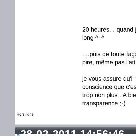
20 heures... quand j'
long ^_^
....puis de toute fa
pire, même pas l'at
je vous assure qu'il
conscience que c'est
trop non plus . A bi
transparence ;-)
Hors ligne
28-02-2011 14:56:46