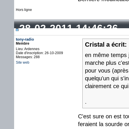
Hors ligne
28-02-2011 14:46:26
tony-radio
Cristal a écrit:
Membre
Lieu: Ardennes
Date d'inscription: 26-10-2009
en même temps je
Messages: 288
marche plus c'est
Site web
pour vous (après 
quelqu'un qui s'i
clairement ce qui
.
C'est sure on est t
feraient la sourde or