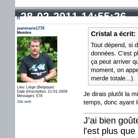
28-02-2011 14:55:26
jeanmarie1778
Cristal a écrit:
Membre
Tout dépend, si d
données. C'est pl
ça peut arriver
moment, on appell
merde totale...).
Lieu: Liège (Belgique)
Date d'inscription: 21-01-2009
Je dirais plutôt la
Messages: 578
temps, donc ayan
Site web
J'ai bien goû
l'est plus que