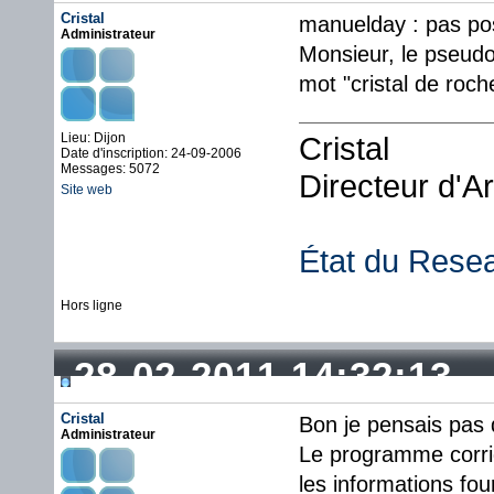
Cristal
manuelday : pas pos
Administrateur
Monsieur, le pseudo 
mot "cristal de roc
Lieu: Dijon
Cristal
Date d'inscription: 24-09-2006
Messages: 5072
Directeur d'A
Site web
État du Rese
Hors ligne
28-02-2011 14:32:13
Cristal
Bon je pensais pas 
Administrateur
Le programme corrig
les informations fou