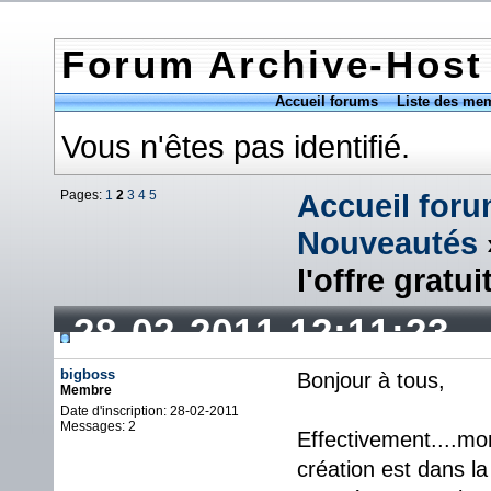
Forum Archive-Host
Accueil forums
Liste des me
Vous n'êtes pas identifié.
Pages:
1
2
3
4
5
Accueil for
Nouveautés
l'offre gratui
28-02-2011 12:11:23
bigboss
Bonjour à tous,
Membre
Date d'inscription: 28-02-2011
Messages: 2
Effectivement....m
création est dans l