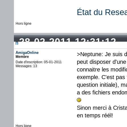
État du Rese
Hors ligne
28-02-2011 12:31:12
AmigaOnline
>Neptune: Je suis 
Membre
peut disposer d'une
Date d'inscription: 05-01-2011
Messages: 13
connaitre les modifi
exemple. C'est pas f
question initiale), 
a des fichiers end
Sinon merci à Crist
en temps réél!
Hors ligne