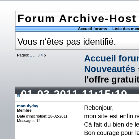
Forum Archive-Host
Accueil forums
Liste des me
Vous n'êtes pas identifié.
Pages:
1
…
3
4
5
Accueil for
Nouveautés
l'offre gratui
01-03-2011 11:15:19
manulyday
Rebonjour,
Membre
mon site est enfin 
Date d'inscription: 28-02-2011
Messages: 12
Cà fait du bien de l
Bon courage pour la 