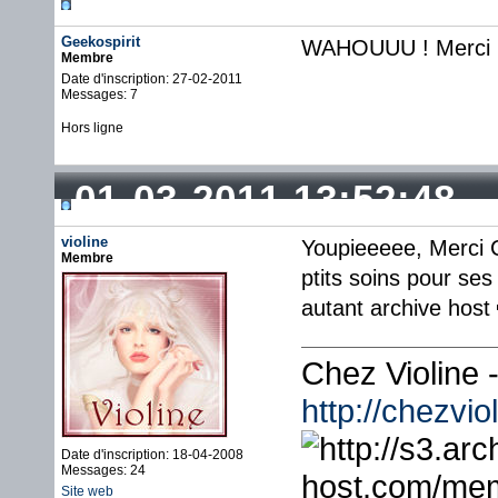
Geekospirit
WAHOUUU ! Merci Cr
Membre
Date d'inscription: 27-02-2011
Messages: 7
Hors ligne
01-03-2011 13:52:48
violine
Youpieeeee, Merci C
Membre
ptits soins pour ses
autant archive host
Chez Violine
http://chezvi
Date d'inscription: 18-04-2008
Messages: 24
Site web