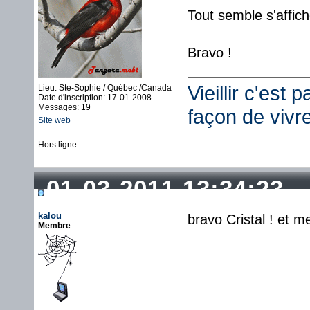
Tout semble s'affic
Bravo !
Vieillir c'est 
Lieu: Ste-Sophie / Québec /Canada
Date d'inscription: 17-01-2008
Messages: 19
façon de vivr
Site web
Hors ligne
01-03-2011 13:34:23
kalou
bravo Cristal ! et me
Membre