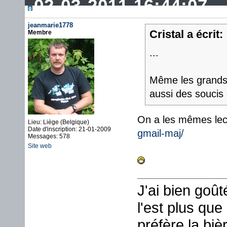
02-03-2011 16:44:07
jeanmarie1778
Cristal a écrit:
Membre
...
Même les grands
aussi des soucis
On a les mêmes lec
Lieu: Liège (Belgique)
Date d'inscription: 21-01-2009
gmail-maj/
Messages: 578
Site web
J'ai bien goû
l'est plus que
préfère la biè