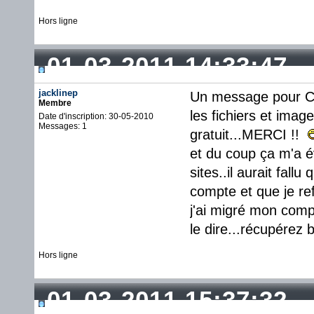
Hors ligne
01-03-2011 14:33:47
jacklinep
Un message pour Cri
Membre
les fichiers et ima
Date d'inscription: 30-05-2010
Messages: 1
gratuit...MERCI !!
et du coup ça m'a é
sites..il aurait fal
compte et que je re
j'ai migré mon compt
le dire...récupérez 
Hors ligne
01-03-2011 15:37:32