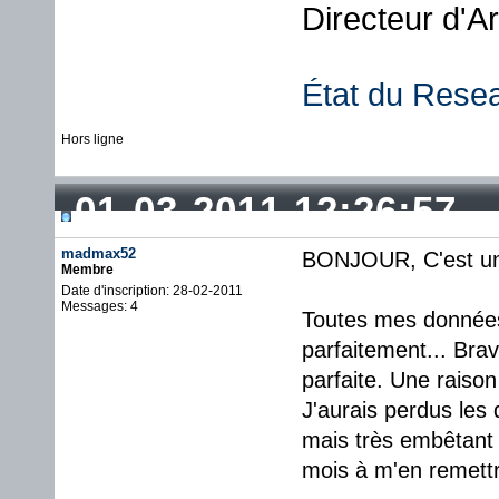
Directeur d'A
État du Rese
Hors ligne
01-03-2011 12:26:57
madmax52
BONJOUR, C'est un 
Membre
Date d'inscription: 28-02-2011
Messages: 4
Toutes mes données 
parfaitement... Bra
parfaite. Une raiso
J'aurais perdus les
mais très embêtant 
mois à m'en remettr