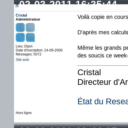
02-03-2011 16:35:44
Cristal
Voilà copie en cour
Administrateur
D'après mes calcul
Lieu: Dijon
Même les grands pe
Date d'inscription: 24-09-2006
Messages: 5072
des soucis ce week
Site web
Cristal
Directeur d'A
État du Rese
Hors ligne