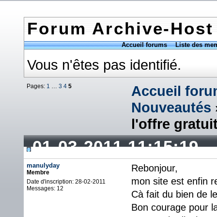
Forum Archive-Host
Accueil forums
Liste des me
Vous n'êtes pas identifié.
Pages:
1
…
3
4
5
Accueil for
Nouveautés
l'offre gratui
01-03-2011 11:15:19
manulyday
Rebonjour,
Membre
mon site est enfin 
Date d'inscription: 28-02-2011
Messages: 12
Cà fait du bien de l
Bon courage pour la 