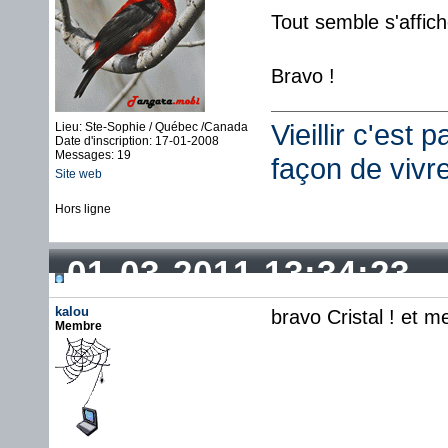
Tout semble s'affic
Bravo !
Vieillir c'est 
Lieu: Ste-Sophie / Québec /Canada
Date d'inscription: 17-01-2008
Messages: 19
façon de vivr
Site web
Hors ligne
01-03-2011 13:34:23
kalou
bravo Cristal ! et me
Membre