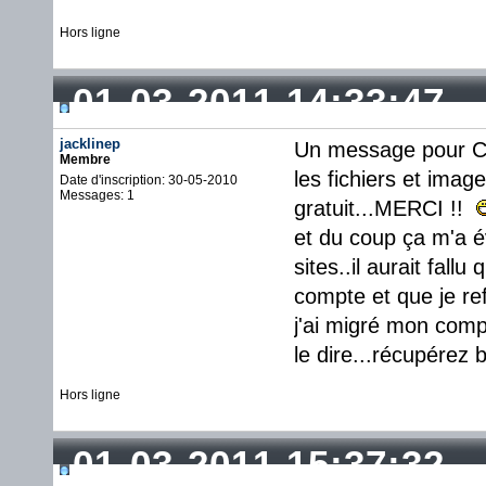
Hors ligne
01-03-2011 14:33:47
jacklinep
Un message pour Cri
Membre
les fichiers et ima
Date d'inscription: 30-05-2010
Messages: 1
gratuit...MERCI !!
et du coup ça m'a é
sites..il aurait fal
compte et que je re
j'ai migré mon compt
le dire...récupérez 
Hors ligne
01-03-2011 15:37:32