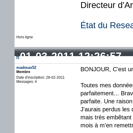
Directeur d'A
État du Rese
Hors ligne
01-03-2011 12:26:57
madmax52
BONJOUR, C'est un 
Membre
Date d'inscription: 28-02-2011
Messages: 4
Toutes mes données 
parfaitement... Bra
parfaite. Une raiso
J'aurais perdus les
mais très embêtant 
mois à m'en remettr