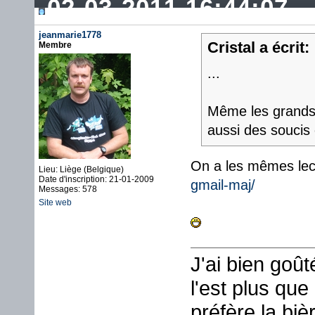
02-03-2011 16:44:07
jeanmarie1778
Cristal a écrit:
Membre
...
Même les grands
aussi des soucis
On a les mêmes lec
Lieu: Liège (Belgique)
Date d'inscription: 21-01-2009
gmail-maj/
Messages: 578
Site web
J'ai bien goû
l'est plus que
préfère la biè