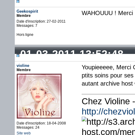
Geekospirit
WAHOUUU ! Merci Cr
Membre
Date d'inscription: 27-02-2011
Messages: 7
Hors ligne
01-03-2011 13:52:48
violine
Youpieeeee, Merci C
Membre
ptits soins pour ses
autant archive host
Chez Violine
http://chezvi
Date d'inscription: 18-04-2008
Messages: 24
Site web