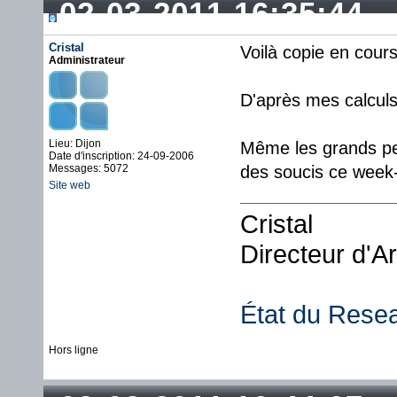
02-03-2011 16:35:44
Cristal
Voilà copie en cour
Administrateur
D'après mes calcul
Lieu: Dijon
Même les grands pe
Date d'inscription: 24-09-2006
Messages: 5072
des soucis ce week
Site web
Cristal
Directeur d'A
État du Rese
Hors ligne