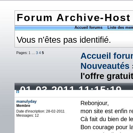
Forum Archive-Host
Accueil forums
Liste des me
Vous n'êtes pas identifié.
Pages:
1
…
3
4
5
Accueil for
Nouveautés
l'offre gratui
01-03-2011 11:15:19
manulyday
Rebonjour,
Membre
mon site est enfin 
Date d'inscription: 28-02-2011
Messages: 12
Cà fait du bien de l
Bon courage pour la 