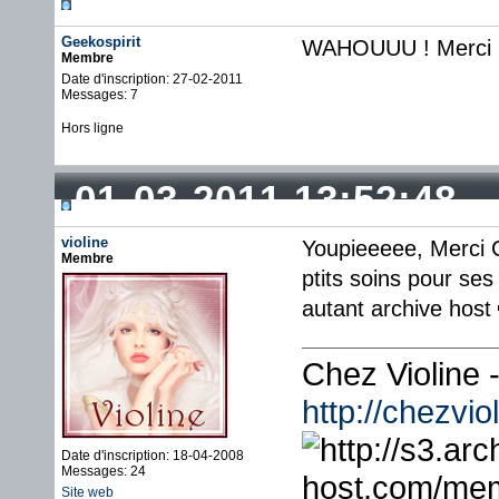
Geekospirit
WAHOUUU ! Merci Cr
Membre
Date d'inscription: 27-02-2011
Messages: 7
Hors ligne
01-03-2011 13:52:48
violine
Youpieeeee, Merci C
Membre
ptits soins pour ses
autant archive host
Chez Violine
http://chezvi
Date d'inscription: 18-04-2008
Messages: 24
Site web