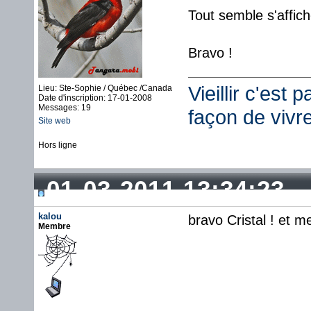
Tout semble s'affic
Bravo !
Vieillir c'est 
Lieu: Ste-Sophie / Québec /Canada
Date d'inscription: 17-01-2008
Messages: 19
façon de vivr
Site web
Hors ligne
01-03-2011 13:34:23
kalou
bravo Cristal ! et me
Membre