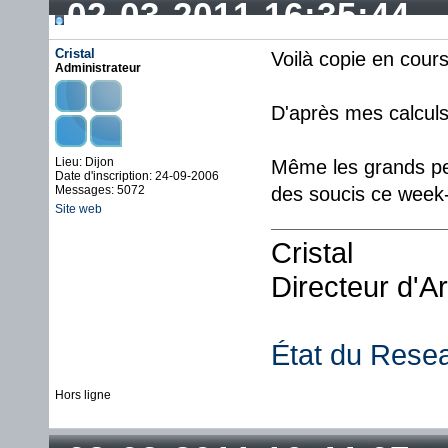
02-03-2011 16:35:44
Cristal
Voilà copie en cour
Administrateur
D'après mes calcul
Lieu: Dijon
Même les grands pe
Date d'inscription: 24-09-2006
Messages: 5072
des soucis ce week
Site web
Cristal
Directeur d'A
État du Rese
Hors ligne