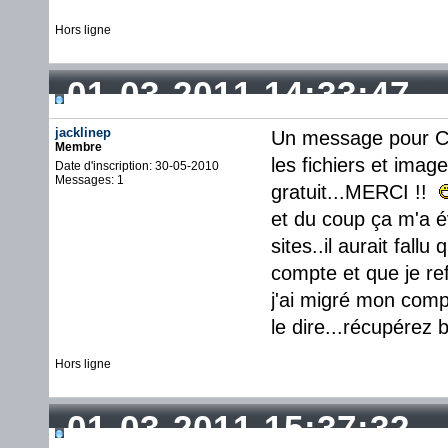
Hors ligne
01-03-2011 14:33:47
jacklinep
Un message pour Cri
Membre
les fichiers et ima
Date d'inscription: 30-05-2010
Messages: 1
gratuit...MERCI !!
et du coup ça m'a é
sites..il aurait fal
compte et que je re
j'ai migré mon compt
le dire...récupérez 
Hors ligne
01-03-2011 15:37:32