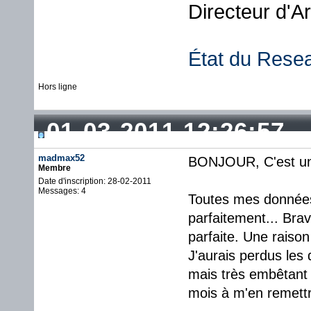
Directeur d'A
État du Rese
Hors ligne
01-03-2011 12:26:57
madmax52
BONJOUR, C'est un 
Membre
Date d'inscription: 28-02-2011
Messages: 4
Toutes mes données 
parfaitement... Bra
parfaite. Une raiso
J'aurais perdus les
mais très embêtant 
mois à m'en remettr