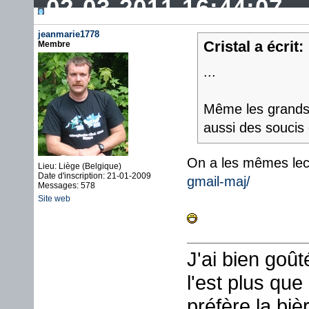
02-03-2011 16:44:07
jeanmarie1778
Cristal a écrit:
Membre
...
Même les grands
aussi des soucis
On a les mêmes lec
Lieu: Liège (Belgique)
Date d'inscription: 21-01-2009
gmail-maj/
Messages: 578
Site web
J'ai bien goû
l'est plus que
préfère la biè