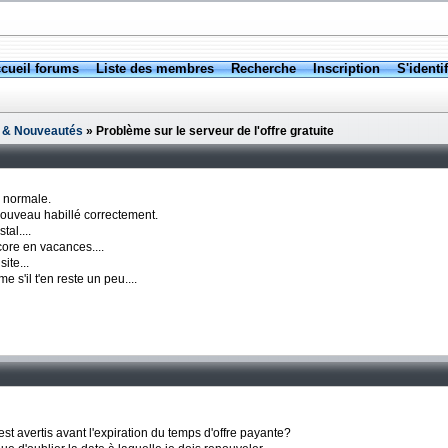
cueil forums
Liste des membres
Recherche
Inscription
S'identif
 & Nouveautés
» Problème sur le serveur de l'offre gratuite
a normale.
 nouveau habillé correctement.
tal....
core en vacances....
ite...
s'il t'en reste un peu....
 est avertis avant l'expiration du temps d'offre payante?