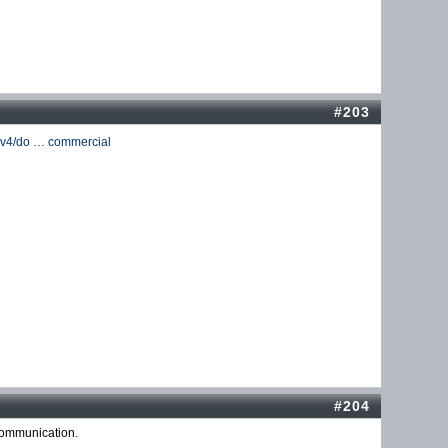
#203
l-v4/do … commercial
#204
 communication.