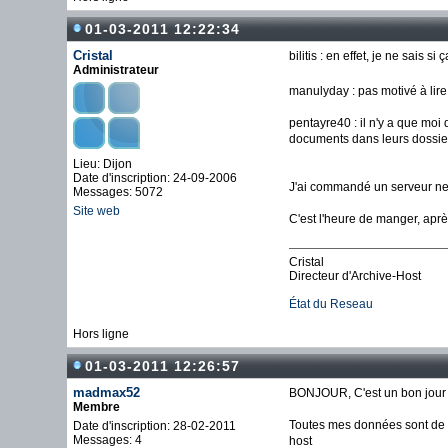
01-03-2011 12:22:34
Cristal
bilitis : en effet, je ne sais 
Administrateur
manulyday : pas motivé à lir
pentayre40 : il n'y a que moi 
documents dans leurs dossier
Lieu: Dijon
Date d'inscription: 24-09-2006
J'ai commandé un serveur neuf,
Messages: 5072
Site web
C'est l'heure de manger, apr
Cristal
Directeur d'Archive-Host
État du Reseau
Hors ligne
01-03-2011 12:26:57
madmax52
BONJOUR, C'est un bon jour g
Membre
Toutes mes données sont de n
Date d'inscription: 28-02-2011
Messages: 4
host