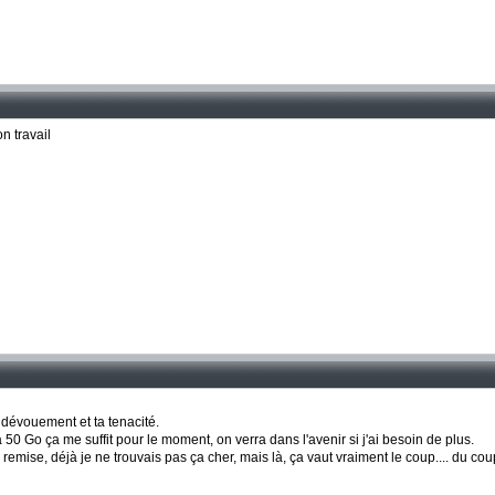
on travail
 dévouement et ta tenacité.
50 Go ça me suffit pour le moment, on verra dans l'avenir si j'ai besoin de plus.
 remise, déjà je ne trouvais pas ça cher, mais là, ça vaut vraiment le coup.... du co