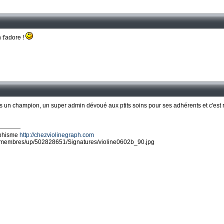
 t'adore !
es un champion, un super admin dévoué aux ptits soins pour ses adhérents et c'est r
aphisme
http://chezviolinegraph.com