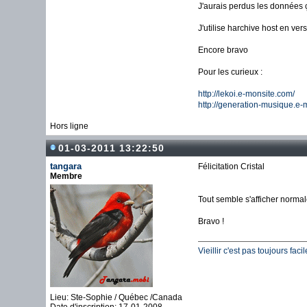
J'aurais perdus les données ç
J'utilise harchive host en v
Encore bravo
Pour les curieux :
http://lekoi.e-monsite.com/
http://generation-musique.e-
Hors ligne
01-03-2011 13:22:50
tangara
Félicitation Cristal
Membre
Tout semble s'afficher norma
Bravo !
Vieillir c'est pas toujours fac
Lieu: Ste-Sophie / Québec /Canada