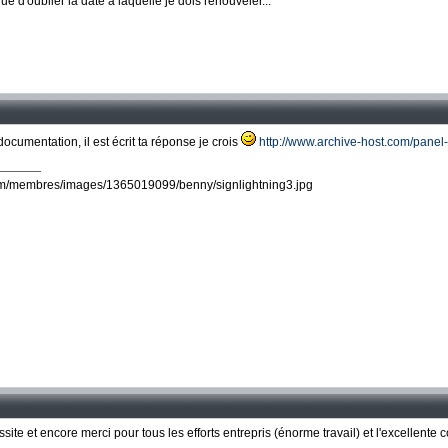
 d'oublier la date à laquelle je dois renouveler...
ocumentation, il est écrit ta réponse je crois
http://www.archive-host.com/pane
site et encore merci pour tous les efforts entrepris (énorme travail) et l'excellente