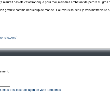
a n'aurait pas été catastrophique pour moi, mais très embêtant de perdre du gros bo
ersion gratuite comme beaucoup de monde. Pour vous soutenir je vais mettre votre b
monsite.com/
lement.
ile, mais c'est la seule façon de vivre longtemps !