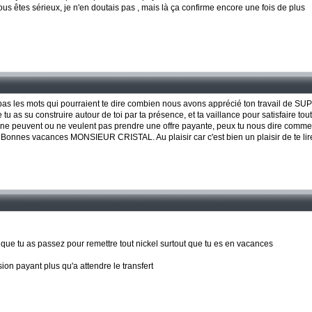
s êtes sérieux, je n'en doutais pas , mais là ça confirme encore une fois de plus
pas les mots qui pourraient te dire combien nous avons apprécié ton travail de SUP
 tu as su construire autour de toi par ta présence, et ta vaillance pour satisfaire tout
 ne peuvent ou ne veulent pas prendre une offre payante, peux tu nous dire comm
i. Bonnes vacances MONSIEUR CRISTAL. Au plaisir car c'est bien un plaisir de te l
s que tu as passez pour remettre tout nickel surtout que tu es en vacances
ion payant plus qu'a attendre le transfert