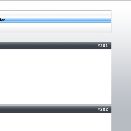
ier
#201
#202