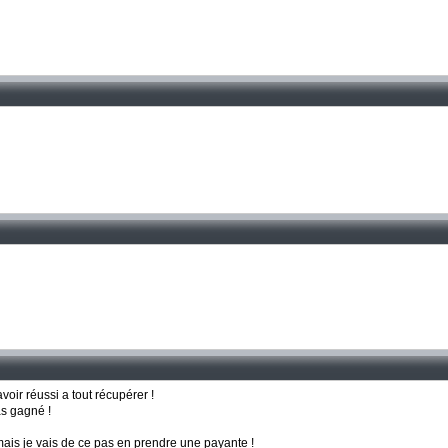
oir réussi a tout récupérer !
as gagné !
e mais je vais de ce pas en prendre une payante !