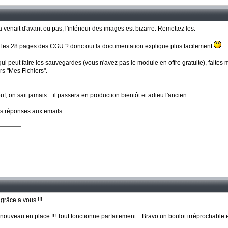
si ça venait d'avant ou pas, l'intérieur des images est bizarre. Remettez les.
e les 28 pages des CGU ? donc oui la documentation explique plus facilement
qui peut faire les sauvegardes (vous n'avez pas le module en offre gratuite), faites m
s "Mes Fichiers".
 on sait jamais... il passera en production bientôt et adieu l'ancien.
ès réponses aux emails.
râce a vous !!!
ouveau en place !!! Tout fonctionne parfaitement... Bravo un boulot irréprochable 