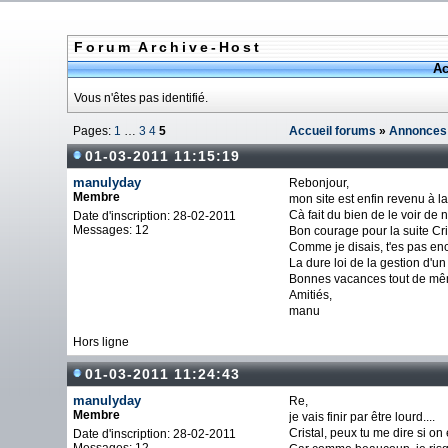
Forum Archive-Host
Ac
Vous n'êtes pas identifié.
Pages:
1
…
3
4
5
Accueil forums
»
Annonces
01-03-2011 11:15:19
manulyday
Rebonjour,
Membre
mon site est enfin revenu à l
Cà fait du bien de le voir de
Date d'inscription: 28-02-2011
Messages: 12
Bon courage pour la suite Cris
Comme je disais, t'es pas en
La dure loi de la gestion d'un s
Bonnes vacances tout de même 
Amitiés,
manu
Hors ligne
01-03-2011 11:24:43
manulyday
Re,
Membre
je vais finir par être lourd....
Cristal, peux tu me dire si on
Date d'inscription: 28-02-2011