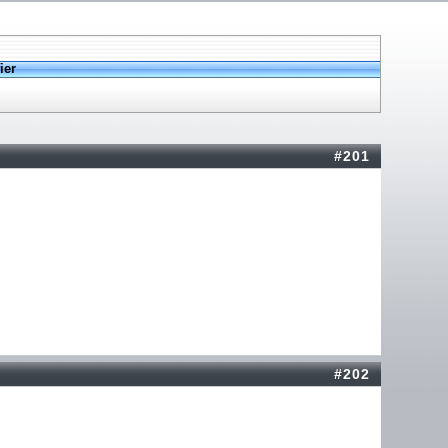
ier
#201
#202