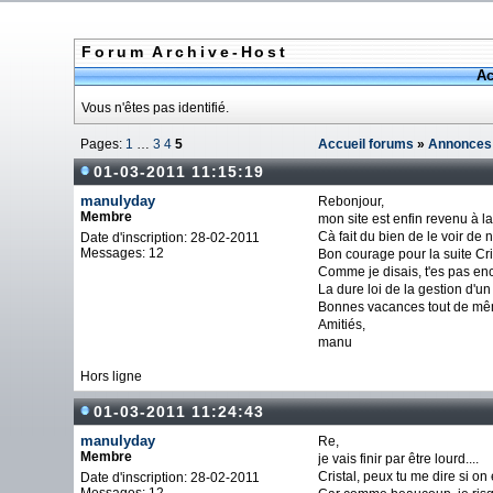
Forum Archive-Host
Ac
Vous n'êtes pas identifié.
Pages:
1
…
3
4
5
Accueil forums
»
Annonces
01-03-2011 11:15:19
manulyday
Rebonjour,
Membre
mon site est enfin revenu à l
Cà fait du bien de le voir de
Date d'inscription: 28-02-2011
Messages: 12
Bon courage pour la suite Cris
Comme je disais, t'es pas en
La dure loi de la gestion d'un s
Bonnes vacances tout de même 
Amitiés,
manu
Hors ligne
01-03-2011 11:24:43
manulyday
Re,
Membre
je vais finir par être lourd....
Cristal, peux tu me dire si on
Date d'inscription: 28-02-2011