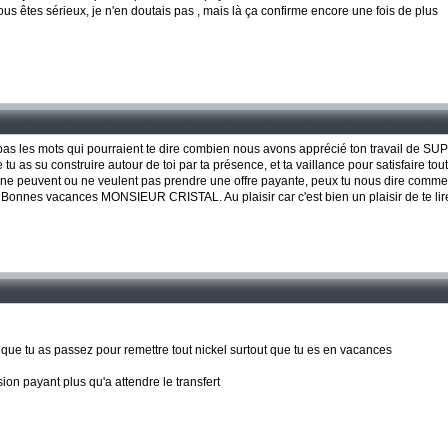
s êtes sérieux, je n'en doutais pas , mais là ça confirme encore une fois de plus
pas les mots qui pourraient te dire combien nous avons apprécié ton travail de SUP
 tu as su construire autour de toi par ta présence, et ta vaillance pour satisfaire tout
 ne peuvent ou ne veulent pas prendre une offre payante, peux tu nous dire comm
i. Bonnes vacances MONSIEUR CRISTAL. Au plaisir car c'est bien un plaisir de te l
s que tu as passez pour remettre tout nickel surtout que tu es en vacances
ion payant plus qu'a attendre le transfert