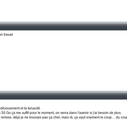
on travail
 dévouement et ta tenacité.
50 Go ça me suffit pour le moment, on verra dans l'avenir si j'ai besoin de plus.
 remise, déjà je ne trouvais pas ça cher, mais là, ça vaut vraiment le coup.... du co