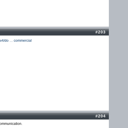
#203
l-v4/do … commercial
#204
 communication.