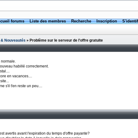
cueil forums
Liste des membres
Recherche
Inscription
S'identif
 & Nouveautés
» Problème sur le serveur de l'offre gratuite
a normale.
 nouveau habillé correctement.
tal....
core en vacances....
ite...
s'il t'en reste un peu....
 est avertis avant l'expiration du temps d'offre payante?