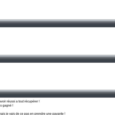
oir réussi a tout récupérer !
as gagné !
e mais je vais de ce pas en prendre une payante !