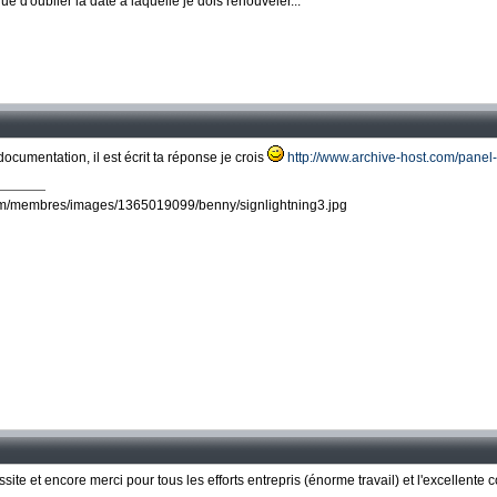
 d'oublier la date à laquelle je dois renouveler...
ocumentation, il est écrit ta réponse je crois
http://www.archive-host.com/pane
site et encore merci pour tous les efforts entrepris (énorme travail) et l'excellente