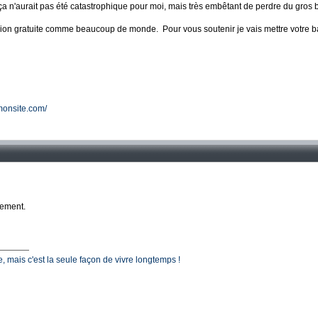
a n'aurait pas été catastrophique pour moi, mais très embêtant de perdre du gros bo
ersion gratuite comme beaucoup de monde. Pour vous soutenir je vais mettre votre b
monsite.com/
lement.
ile, mais c'est la seule façon de vivre longtemps !