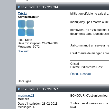
01-03-2011 12:22:34
Cristal
bilitis : en effet, je ne sais 
Administrateur
manulyday : pas motivé à lir
pentayre40 : il n'y a que moi 
documents dans leurs dossier
Lieu: Dijon
Date d'inscription: 24-09-2006
J'ai commandé un serveur neuf,
Messages: 5072
Site web
C'est l'heure de manger, apr
Cristal
Directeur d'Archive-Host
État du Reseau
Hors ligne
01-03-2011 12:26:57
madmax52
BONJOUR, C'est un bon jour g
Membre
Toutes mes données sont de n
Date d'inscription: 28-02-2011
Messages: 4
host