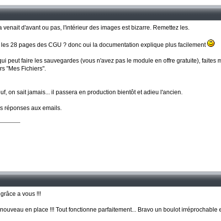
si ça venait d'avant ou pas, l'intérieur des images est bizarre. Remettez les.
e les 28 pages des CGU ? donc oui la documentation explique plus facilement
qui peut faire les sauvegardes (vous n'avez pas le module en offre gratuite), faites m
s "Mes Fichiers".
 on sait jamais... il passera en production bientôt et adieu l'ancien.
ès réponses aux emails.
râce a vous !!!
ouveau en place !!! Tout fonctionne parfaitement... Bravo un boulot irréprochable 