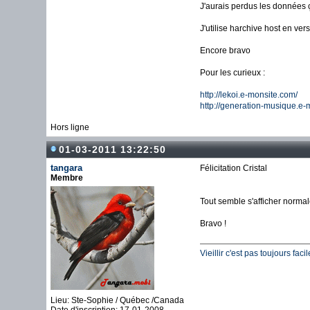
J'aurais perdus les données ç
J'utilise harchive host en v
Encore bravo
Pour les curieux :
http://lekoi.e-monsite.com/
http://generation-musique.e-
Hors ligne
01-03-2011 13:22:50
tangara
Félicitation Cristal
Membre
Tout semble s'afficher norma
Bravo !
Vieillir c'est pas toujours fac
Lieu: Ste-Sophie / Québec /Canada