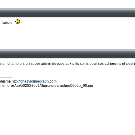
 t'adore !
es un champion, un super admin dévoué aux ptits soins pour ses adhérents et c'est r
aphisme
http://chezviolinegraph.com