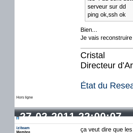
serveur sur dd
ping ok,ssh ok
Bien...
Je vais reconstruir
Cristal
Directeur d'A
État du Rese
Hors ligne
27-02-2011 22:00:07
iziteam
ça veut dire que les
Membre