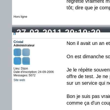
regrette vraiment m
tôt; dire que je com
Hors ligne
27-02-2011 20:19:20
Cristal
Non il avait un an e
Administrateur
On est dimanche soir.
Lieu: Dijon
Je le répète souven
Date d'inscription: 24-09-2006
Messages: 5072
offre de test. Je n
Site web
sur un service qui n
Bon je suis pas vrai
comme ça d'un cou