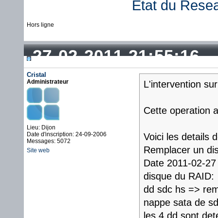
État du Rese
Hors ligne
27-02-2011 21:55:16
Cristal
Administrateur
L'intervention su
Cette operation 
Lieu: Dijon
Date d'inscription: 24-09-2006
Voici les details 
Messages: 5072
Remplacer un di
Site web
Date 2011-02-27 
disque du RAID:
dd sdc hs => re
nappe sata de s
les 4 dd sont det