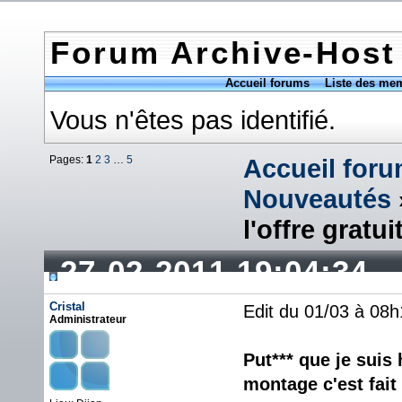
Forum Archive-Host
Accueil forums
Liste des me
Vous n'êtes pas identifié.
Pages:
1
2
3
…
5
Accueil for
Nouveautés
l'offre gratui
27-02-2011 19:04:34
Cristal
Edit du 01/03 à 08h
Administrateur
Put*** que je suis 
montage c'est fait