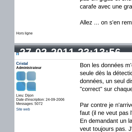
carafe avec une gran
Allez ... on s'en rem
Hors ligne
27-02-2011 23:13:56
Cristal
Bon les données m'o
Administrateur
seule dès la détecti
données, un seul di
"correct" sur chaqu
Lieu: Dijon
Date d'inscription: 24-09-2006
Messages: 5072
Par contre je n'arri
Site web
faut (il ne veut pas l
En demandant un la
veut toujours pas. J'