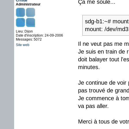
Cristal
Ça me soule...
Administrateur
sdg-b1:~# mount
mount: /dev/md3:
Lieu: Dijon
Date d'inscription: 24-09-2006
Messages: 5072
Il ne veut pas me mo
Site web
Je suis en train de 
doit balayer tout l'
minutes.
Je continue de voir p
pas trouvé de grand
Je commence à tombe
va pas aller.
Merci à tous de votr