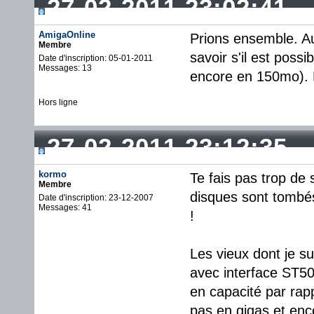
27-02-2011 23:02:41
AmigaOnline
Prions ensemble. Au 
Membre
savoir s'il est poss
Date d'inscription: 05-01-2011
Messages: 13
encore en 150mo). 
Hors ligne
27-02-2011 23:12:35
kormo
Te fais pas trop de
Membre
disques sont tombé
Date d'inscription: 23-12-2007
Messages: 41
!
Les vieux dont je s
avec interface ST50
en capacité par rap
pas en gigas et enco