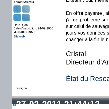
iziteam : oui, même 
Administrateur
En offre payante j'ai
j'ai un problème su
Lieu: Dijon
sur celui de sauveg
Date d'inscription: 24-09-2006
Messages: 5072
jours vos données so
Site web
changer à la fin le 
Cristal
Directeur d'A
État du Rese
Hors ligne
27-02-2011 21:44:12