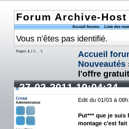
Forum Archive-Host
Accueil forums
Liste des me
Vous n'êtes pas identifié.
Pages:
1
2
3
…
5
Accueil for
Nouveautés
l'offre gratui
27-02-2011 19:04:34
Cristal
Edit du 01/03 à 08h
Administrateur
Put*** que je suis 
montage c'est fait