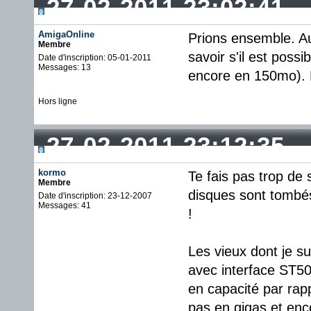
27-02-2011 23:02:41
AmigaOnline
Prions ensemble. Au 
Membre
savoir s'il est poss
Date d'inscription: 05-01-2011
Messages: 13
encore en 150mo). 
Hors ligne
27-02-2011 23:12:35
kormo
Te fais pas trop de
Membre
disques sont tombé
Date d'inscription: 23-12-2007
Messages: 41
!
Les vieux dont je s
avec interface ST50
en capacité par rap
pas en gigas et enco