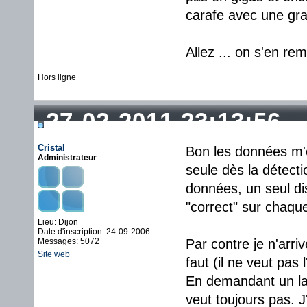
carafe avec une gran
Allez ... on s'en rem
Hors ligne
27-02-2011 23:13:56
Cristal
Bon les données m'o
Administrateur
seule dès la détecti
données, un seul di
"correct" sur chaqu
Lieu: Dijon
Date d'inscription: 24-09-2006
Messages: 5072
Par contre je n'arri
Site web
faut (il ne veut pas l
En demandant un la
veut toujours pas. J'