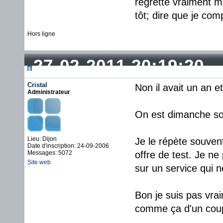
regrette vraiment m
tôt; dire que je com
Hors ligne
27-02-2011 20:19:20
Cristal
Non il avait un an e
Administrateur
On est dimanche soir.
Lieu: Dijon
Je le répète souven
Date d'inscription: 24-09-2006
Messages: 5072
offre de test. Je n
Site web
sur un service qui n
Bon je suis pas vrai
comme ça d'un cou