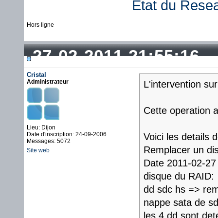
État du Rese
Hors ligne
27-02-2011 21:55:16
Cristal
Administrateur
L'intervention su
Cette operation 
Lieu: Dijon
Date d'inscription: 24-09-2006
Voici les details 
Messages: 5072
Remplacer un di
Site web
Date 2011-02-27 
disque du RAID:
dd sdc hs => re
nappe sata de s
les 4 dd sont det