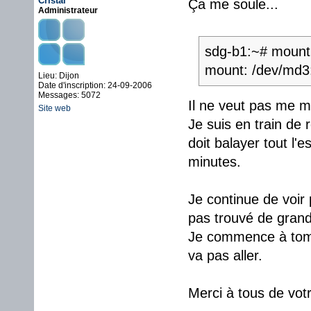
Cristal
Ça me soule...
Administrateur
sdg-b1:~# mount
mount: /dev/md3:
Lieu: Dijon
Date d'inscription: 24-09-2006
Messages: 5072
Il ne veut pas me mo
Site web
Je suis en train de 
doit balayer tout l'
minutes.
Je continue de voir p
pas trouvé de grand
Je commence à tombe
va pas aller.
Merci à tous de votr