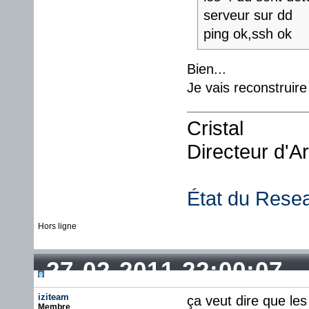
serveur sur dd
ping ok,ssh ok
Bien...
Je vais reconstruir
Cristal
Directeur d'A
État du Rese
Hors ligne
27-02-2011 22:00:07
iziteam
ça veut dire que les
Membre