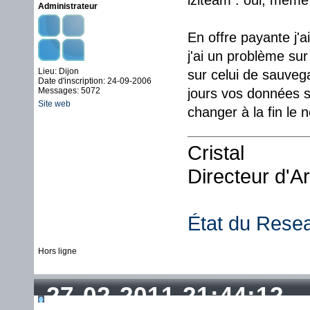
iziteam : oui, même 
Administrateur
En offre payante j'ai
j'ai un problème su
Lieu: Dijon
sur celui de sauveg
Date d'inscription: 24-09-2006
Messages: 5072
jours vos données so
Site web
changer à la fin le 
Cristal
Directeur d'A
État du Rese
Hors ligne
27-02-2011 21:44:12