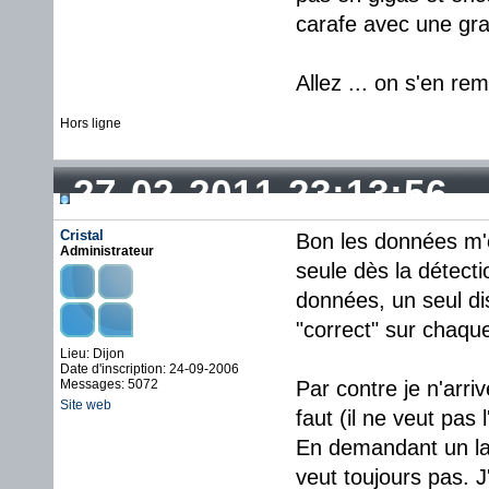
carafe avec une gran
Allez ... on s'en rem
Hors ligne
27-02-2011 23:13:56
Cristal
Bon les données m'o
Administrateur
seule dès la détecti
données, un seul di
"correct" sur chaqu
Lieu: Dijon
Date d'inscription: 24-09-2006
Messages: 5072
Par contre je n'arri
Site web
faut (il ne veut pas l
En demandant un la
veut toujours pas. J'