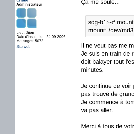
Cristal
Ça me soule...
Administrateur
sdg-b1:~# mount
mount: /dev/md3:
Lieu: Dijon
Date d'inscription: 24-09-2006
Messages: 5072
Il ne veut pas me mo
Site web
Je suis en train de 
doit balayer tout l'
minutes.
Je continue de voir p
pas trouvé de grand
Je commence à tombe
va pas aller.
Merci à tous de votr