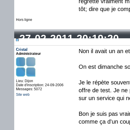
regrette vraiment m
tôt; dire que je com
Hors ligne
27-02-2011 20:19:20
Cristal
Non il avait un an e
Administrateur
On est dimanche soir.
Lieu: Dijon
Je le répète souven
Date d'inscription: 24-09-2006
Messages: 5072
offre de test. Je n
Site web
sur un service qui n
Bon je suis pas vrai
comme ça d'un cou