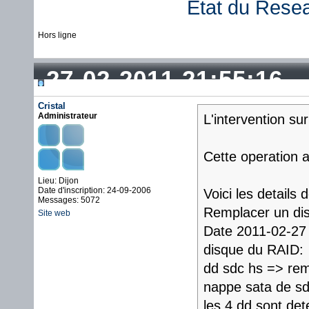
État du Rese
Hors ligne
27-02-2011 21:55:16
Cristal
Administrateur
L'intervention su
Cette operation 
Lieu: Dijon
Date d'inscription: 24-09-2006
Voici les details 
Messages: 5072
Remplacer un di
Site web
Date 2011-02-27 
disque du RAID:
dd sdc hs => re
nappe sata de s
les 4 dd sont det