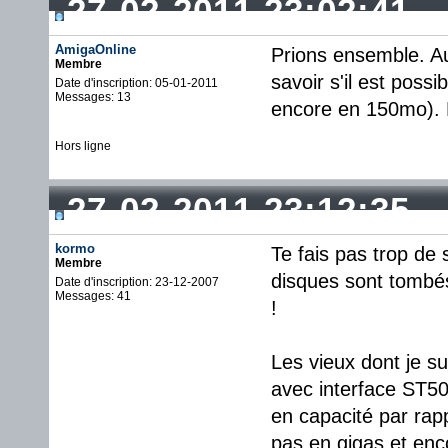
27-02-2011 23:02:41
AmigaOnline
Prions ensemble. Au 
Membre
savoir s'il est poss
Date d'inscription: 05-01-2011
Messages: 13
encore en 150mo). 
Hors ligne
27-02-2011 23:12:35
kormo
Te fais pas trop de
Membre
disques sont tombé
Date d'inscription: 23-12-2007
Messages: 41
!
Les vieux dont je s
avec interface ST50
en capacité par rap
pas en gigas et enco