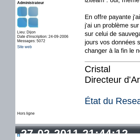
iziteam : oui, même 
Administrateur
En offre payante j'ai
j'ai un problème su
Lieu: Dijon
sur celui de sauveg
Date d'inscription: 24-09-2006
Messages: 5072
jours vos données so
Site web
changer à la fin le 
Cristal
Directeur d'A
État du Rese
Hors ligne
27-02-2011 21:44:12