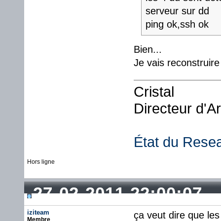
serveur sur dd
ping ok,ssh ok
Bien...
Je vais reconstruir
Cristal
Directeur d'A
État du Rese
Hors ligne
27-02-2011 22:00:07
iziteam
ça veut dire que les
Membre