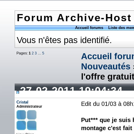
Forum Archive-Host
Accueil forums
Liste des me
Vous n'êtes pas identifié.
Pages:
1
2
3
…
5
Accueil for
Nouveautés
l'offre gratui
27-02-2011 19:04:34
Cristal
Edit du 01/03 à 08h
Administrateur
Put*** que je suis 
montage c'est fait