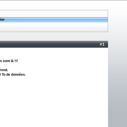
ier
#1
 sont là !!!
prend.
.3 To de données.