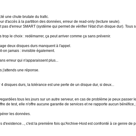
cté une chute brutale du trafic.
ur d'accès à la partition des données, erreur de read-only (lecture seule).
 pas d'erreur SMART (système qui permet de vérifier l'état d'un disque dur). Tous s
s trop le choix : redémarrer, ça peut arriver comme ça sans prévenir.
rage deux disques durs manquent à l'appel.
t-on jamais : invisible également.
ans erreur qui n'apparaissent plus...
s j'attends une réponse.
4 disques durs, la tolérance est une perte de un disque dur, si deux...
egardées tous les jours sur un autre serveur, en cas de problème je peux passer le
 offre de test, elle n'offre aucune garantie de services et ne rapporte aucun bénéfic
upérer les données.
d'existence..., c'est la première fois qu'Archive-Host est confronté à ce genre de 