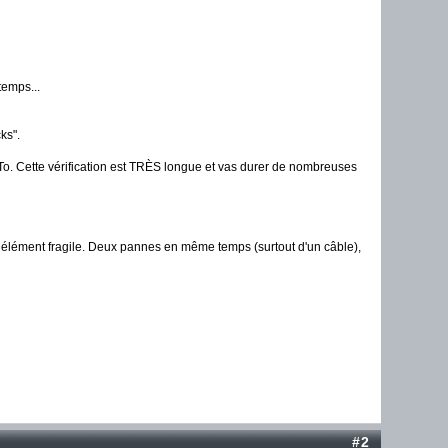
temps...
ks".
4 To. Cette vérification est TRÈS longue et vas durer de nombreuses
 un élément fragile. Deux pannes en même temps (surtout d'un câble),
#2