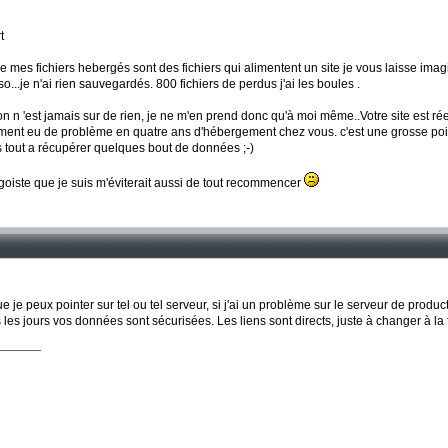
t
e mes fichiers hebergés sont des fichiers qui alimentent un site je vous laisse imag
so...je n'ai rien sauvegardés. 800 fichiers de perdus j'ai les boules .
n 'est jamais sur de rien, je ne m'en prend donc qu'à moi même..Votre site est réelle
rement eu de problème en quatre ans d'hébergement chez vous. c'est une grosse pois
 tout a récupérer quelques bout de données ;-)
goiste que je suis m'éviterait aussi de tout recommencer
que je peux pointer sur tel ou tel serveur, si j'ai un problème sur le serveur de pr
les jours vos données sont sécurisées. Les liens sont directs, juste à changer à la f