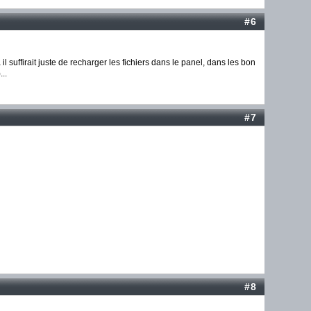
#6
 suffirait juste de recharger les fichiers dans le panel, dans les bon
..
#7
#8