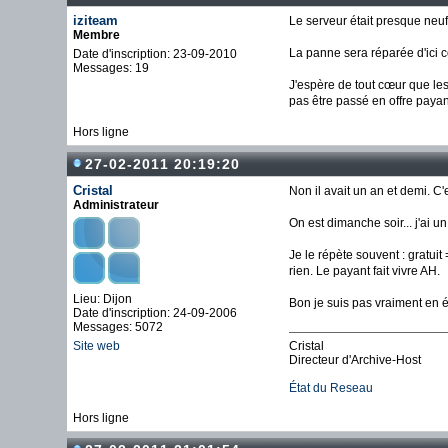
iziteam
Le serveur était presque neuf 
Membre
La panne sera réparée d'ici
Date d'inscription: 23-09-2010
Messages: 19
J'espère de tout cœur que le
pas être passé en offre payant
Hors ligne
27-02-2011 20:19:20
Cristal
Non il avait un an et demi. C'
Administrateur
On est dimanche soir... j'ai un
Je le répète souvent : gratui
rien. Le payant fait vivre AH.
Lieu: Dijon
Bon je suis pas vraiment en é
Date d'inscription: 24-09-2006
Messages: 5072
Site web
Cristal
Directeur d'Archive-Host
État du Reseau
Hors ligne