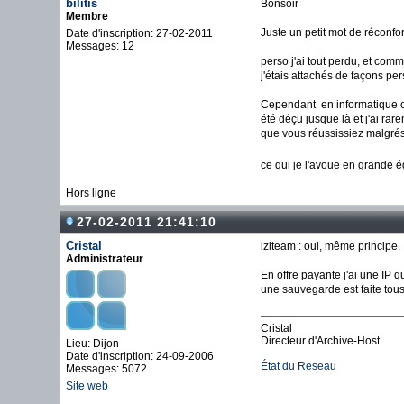
bilitis
Bonsoir
Membre
Juste un petit mot de réconfor
Date d'inscription: 27-02-2011
Messages: 12
perso j'ai tout perdu, et comm
j'étais attachés de façons per
Cependant en informatique on 
été déçu jusque là et j'ai ra
que vous réussissiez malgrés
ce qui je l'avoue en grande é
Hors ligne
27-02-2011 21:41:10
Cristal
iziteam : oui, même principe.
Administrateur
En offre payante j'ai une IP 
une sauvegarde est faite tous 
Cristal
Directeur d'Archive-Host
Lieu: Dijon
Date d'inscription: 24-09-2006
État du Reseau
Messages: 5072
Site web