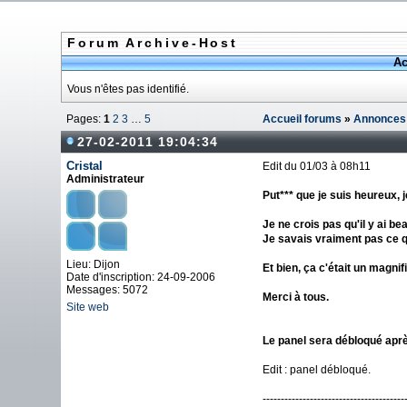
Forum Archive-Host
Ac
Vous n'êtes pas identifié.
Pages:
1
2
3
…
5
Accueil forums
»
Annonces
27-02-2011 19:04:34
Cristal
Edit du 01/03 à 08h11
Administrateur
Put*** que je suis heureux, j
Je ne crois pas qu'il y ai be
Je savais vraiment pas ce qu
Lieu: Dijon
Et bien, ça c'était un magni
Date d'inscription: 24-09-2006
Messages: 5072
Merci à tous.
Site web
Le panel sera débloqué aprè
Edit : panel débloqué.
---------------------------------------