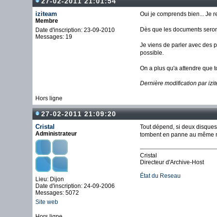
27-02-2011 21:01:54
iziteam
Oui je comprends bien... Je r
Membre
Dès que les documents seront
Date d'inscription: 23-09-2010
Messages: 19
Je viens de parler avec des p
possible.
On a plus qu'a attendre que to
Dernière modification par iz
Hors ligne
27-02-2011 21:09:20
Cristal
Tout dépend, si deux disques 
Administrateur
tombent en panne au même mome
Cristal
Directeur d'Archive-Host
État du Reseau
Lieu: Dijon
Date d'inscription: 24-09-2006
Messages: 5072
Site web
Hors ligne