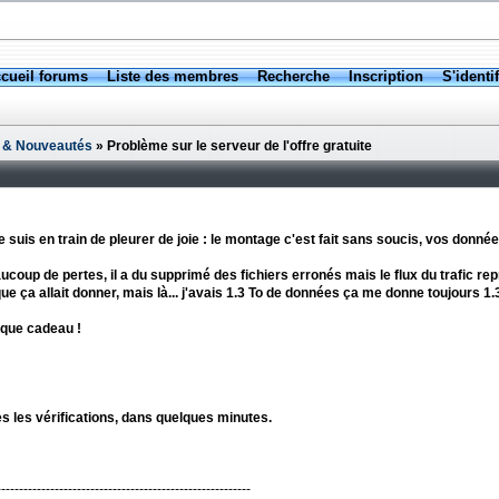
cueil forums
Liste des membres
Recherche
Inscription
S'identif
 & Nouveautés
» Problème sur le serveur de l'offre gratuite
e suis en train de pleurer de joie : le montage c'est fait sans soucis, vos données
aucoup de pertes, il a du supprimé des fichiers erronés mais le flux du trafic re
e ça allait donner, mais là... j'avais 1.3 To de données ça me donne toujours 1
fique cadeau !
s les vérifications, dans quelques minutes.
---------------------------------------------------------