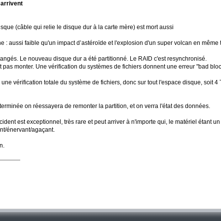
 arrivent
sque (câble qui relie le disque dur à la carte mère) est mort aussi
e : aussi faible qu'un impact d’astéroïde et l'explosion d'un super volcan en même 
angés. Le nouveau disque dur a été partitionné. Le RAID c'est resynchronisé.
ut pas monter. Une vérification du systèmes de fichiers donnent une erreur "bad bloc
ne vérification totale du système de fichiers, donc sur tout l'espace disque, soit 
 terminée on réessayera de remonter la partition, et on verra l'état des données.
cident est exceptionnel, très rare et peut arriver à n'importe qui, le matériel étant
lant/énervant/agaçant.
n.