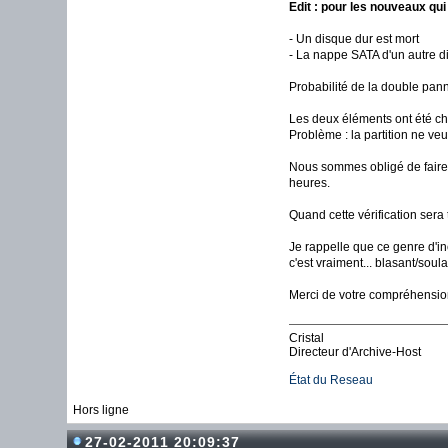
Edit : pour les nouveaux qui
- Un disque dur est mort
- La nappe SATA d'un autre di
Probabilité de la double pann
Les deux éléments ont été ch
Problème : la partition ne ve
Nous sommes obligé de faire u
heures.
Quand cette vérification sera
Je rappelle que ce genre d'in
c'est vraiment... blasant/sou
Merci de votre compréhensio
Cristal
Directeur d'Archive-Host
État du Reseau
Hors ligne
27-02-2011 20:09:37