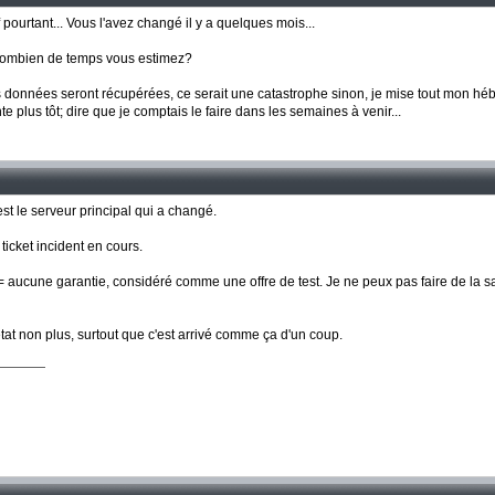
pourtant... Vous l'avez changé il y a quelques mois...
 combien de temps vous estimez?
s données seront récupérées, ce serait une catastrophe sinon, je mise tout mon hé
e plus tôt; dire que je comptais le faire dans les semaines à venir...
est le serveur principal qui a changé.
 ticket incident en cours.
t = aucune garantie, considéré comme une offre de test. Je ne peux pas faire de la
tat non plus, surtout que c'est arrivé comme ça d'un coup.