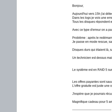
Bonjour,
Aujourd'hui vers 15h j'ai déte
Dans les logs je vois une erre
Tous les disques répondent et
Avec ce type d'erreur on a pa
Problème : après le redémar
Je passe en mode rescue, sai
Disques durs qui étaient là, s
Un technicien est dessus mai
Le système est en RAID 5 sur 
Les offres payantes sont sauv
L'offre gratuite est juste une
J'espère que je pourrais réc
Magnifique cadeau pour 5 ans 
---------------------------------------