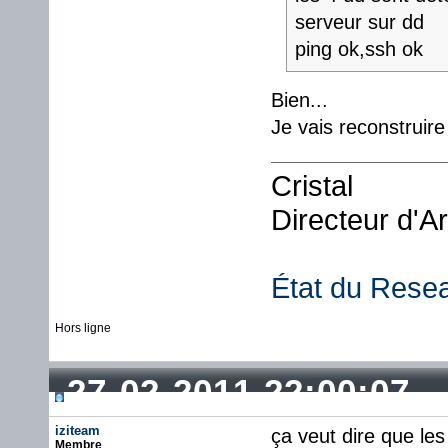
serveur sur dd
ping ok,ssh ok
Bien...
Je vais reconstruir
Cristal
Directeur d'A
État du Rese
Hors ligne
27-02-2011 22:00:07
iziteam
ça veut dire que les
Membre