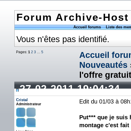
Forum Archive-Host
Accueil forums
Liste des me
Vous n'êtes pas identifié.
Pages:
1
2
3
…
5
Accueil for
Nouveautés
l'offre gratui
27-02-2011 19:04:34
Cristal
Edit du 01/03 à 08h
Administrateur
Put*** que je suis 
montage c'est fait