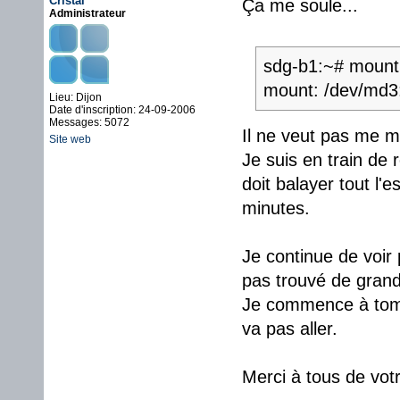
Cristal
Ça me soule...
Administrateur
sdg-b1:~# mount
mount: /dev/md3:
Lieu: Dijon
Date d'inscription: 24-09-2006
Messages: 5072
Il ne veut pas me mo
Site web
Je suis en train de 
doit balayer tout l'
minutes.
Je continue de voir p
pas trouvé de grand
Je commence à tombe
va pas aller.
Merci à tous de votr