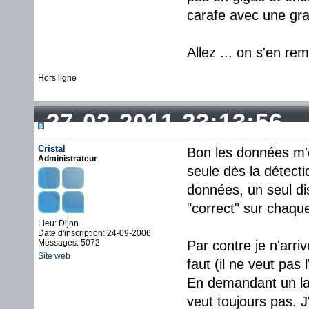
carafe avec une gran
Allez ... on s'en rem
Hors ligne
27-02-2011 23:13:56
Cristal
Bon les données m'o
Administrateur
seule dès la détecti
données, un seul di
"correct" sur chaqu
Lieu: Dijon
Date d'inscription: 24-09-2006
Messages: 5072
Par contre je n'arri
Site web
faut (il ne veut pas l
En demandant un la
veut toujours pas. J'