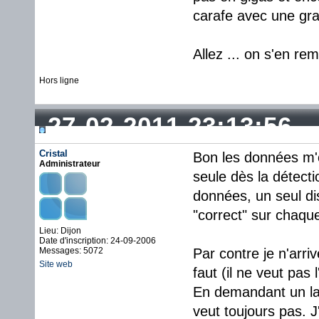
carafe avec une gran
Allez ... on s'en rem
Hors ligne
27-02-2011 23:13:56
Cristal
Bon les données m'o
Administrateur
seule dès la détecti
données, un seul di
"correct" sur chaqu
Lieu: Dijon
Date d'inscription: 24-09-2006
Messages: 5072
Par contre je n'arri
Site web
faut (il ne veut pas l
En demandant un la
veut toujours pas. J'