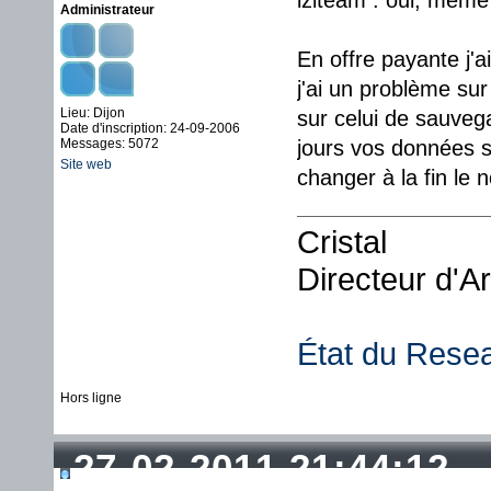
iziteam : oui, même 
Administrateur
En offre payante j'ai
j'ai un problème su
Lieu: Dijon
sur celui de sauveg
Date d'inscription: 24-09-2006
Messages: 5072
jours vos données so
Site web
changer à la fin le 
Cristal
Directeur d'A
État du Rese
Hors ligne
27-02-2011 21:44:12