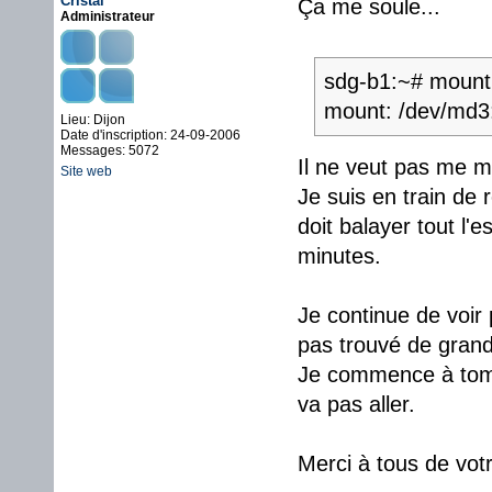
Cristal
Ça me soule...
Administrateur
sdg-b1:~# mount
mount: /dev/md3:
Lieu: Dijon
Date d'inscription: 24-09-2006
Messages: 5072
Il ne veut pas me mo
Site web
Je suis en train de 
doit balayer tout l'
minutes.
Je continue de voir p
pas trouvé de grand
Je commence à tombe
va pas aller.
Merci à tous de votr