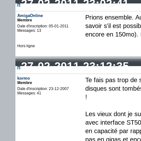
27-02-2011 23:02:41
AmigaOnline
Prions ensemble. Au 
Membre
savoir s'il est poss
Date d'inscription: 05-01-2011
Messages: 13
encore en 150mo). 
Hors ligne
27-02-2011 23:12:35
kormo
Te fais pas trop de
Membre
disques sont tombé
Date d'inscription: 23-12-2007
Messages: 41
!
Les vieux dont je s
avec interface ST50
en capacité par rap
pas en gigas et enco