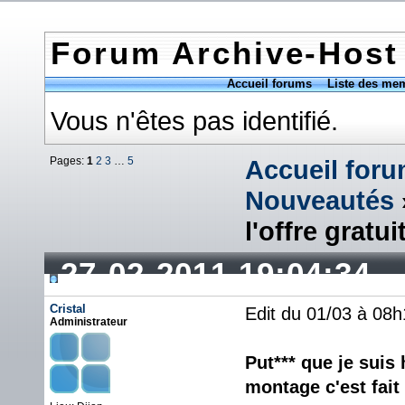
Forum Archive-Host
Accueil forums
Liste des me
Vous n'êtes pas identifié.
Pages:
1
2
3
…
5
Accueil for
Nouveautés
l'offre gratui
27-02-2011 19:04:34
Cristal
Edit du 01/03 à 08h
Administrateur
Put*** que je suis 
montage c'est fait