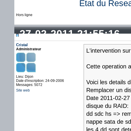
État du Rese
Hors ligne
27-02-2011 21:55:16
Cristal
Administrateur
L'intervention su
Cette operation 
Lieu: Dijon
Date d'inscription: 24-09-2006
Voici les details 
Messages: 5072
Remplacer un di
Site web
Date 2011-02-27 
disque du RAID:
dd sdc hs => re
nappe sata de s
les 4 dd sont det