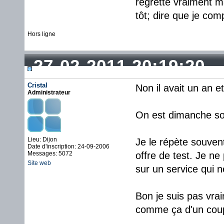
regrette vraiment m
tôt; dire que je com
Hors ligne
27-02-2011 20:19:20
Cristal
Non il avait un an e
Administrateur
On est dimanche soir.
Lieu: Dijon
Je le répète souven
Date d'inscription: 24-09-2006
Messages: 5072
offre de test. Je n
Site web
sur un service qui n
Bon je suis pas vrai
comme ça d'un cou