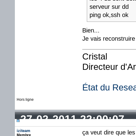
serveur sur dd
ping ok,ssh ok
Bien...
Je vais reconstruir
Cristal
Directeur d'A
État du Rese
Hors ligne
27-02-2011 22:00:07
iziteam
ça veut dire que les
Membre