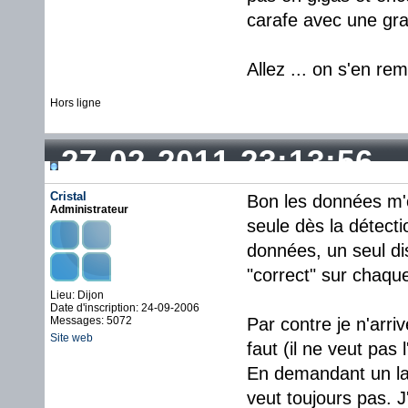
carafe avec une gran
Allez ... on s'en rem
Hors ligne
27-02-2011 23:13:56
Cristal
Bon les données m'o
Administrateur
seule dès la détecti
données, un seul di
"correct" sur chaqu
Lieu: Dijon
Date d'inscription: 24-09-2006
Messages: 5072
Par contre je n'arri
Site web
faut (il ne veut pas l
En demandant un la
veut toujours pas. J'