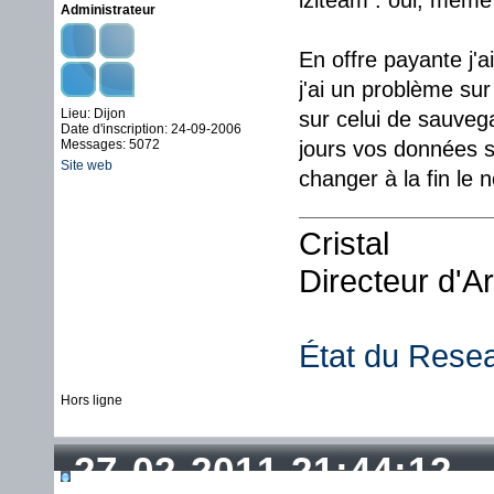
iziteam : oui, même 
Administrateur
En offre payante j'ai
j'ai un problème su
Lieu: Dijon
sur celui de sauveg
Date d'inscription: 24-09-2006
Messages: 5072
jours vos données so
Site web
changer à la fin le 
Cristal
Directeur d'A
État du Rese
Hors ligne
27-02-2011 21:44:12