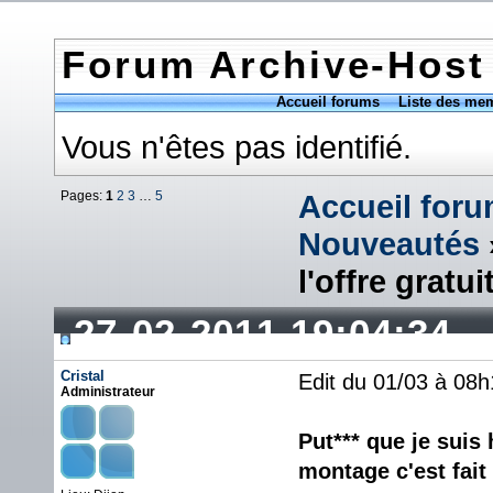
Forum Archive-Host
Accueil forums
Liste des me
Vous n'êtes pas identifié.
Pages:
1
2
3
…
5
Accueil for
Nouveautés
l'offre gratui
27-02-2011 19:04:34
Cristal
Edit du 01/03 à 08h
Administrateur
Put*** que je suis 
montage c'est fait