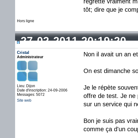
regrette vraiment m
tôt; dire que je com
Hors ligne
27-02-2011 20:19:20
Cristal
Non il avait un an e
Administrateur
On est dimanche soir.
Lieu: Dijon
Je le répète souven
Date d'inscription: 24-09-2006
Messages: 5072
offre de test. Je n
Site web
sur un service qui n
Bon je suis pas vrai
comme ça d'un cou