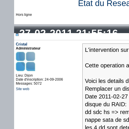
État du Rese
Hors ligne
27-02-2011 21:55:16
Cristal
Administrateur
L'intervention su
Cette operation 
Lieu: Dijon
Date d'inscription: 24-09-2006
Voici les details 
Messages: 5072
Remplacer un di
Site web
Date 2011-02-27 
disque du RAID:
dd sdc hs => re
nappe sata de s
les 4 dd sont det