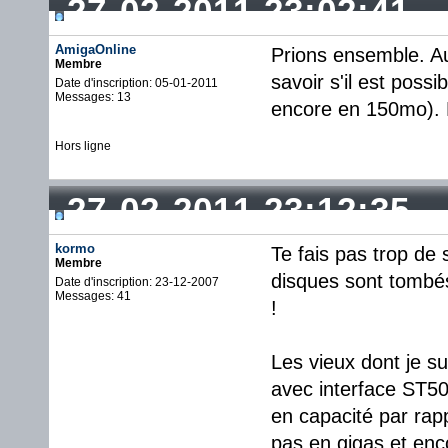
27-02-2011 23:02:41
AmigaOnline
Prions ensemble. Au 
Membre
savoir s'il est poss
Date d'inscription: 05-01-2011
Messages: 13
encore en 150mo). 
Hors ligne
27-02-2011 23:12:35
kormo
Te fais pas trop de
Membre
disques sont tombé
Date d'inscription: 23-12-2007
Messages: 41
!
Les vieux dont je s
avec interface ST50
en capacité par rap
pas en gigas et enco