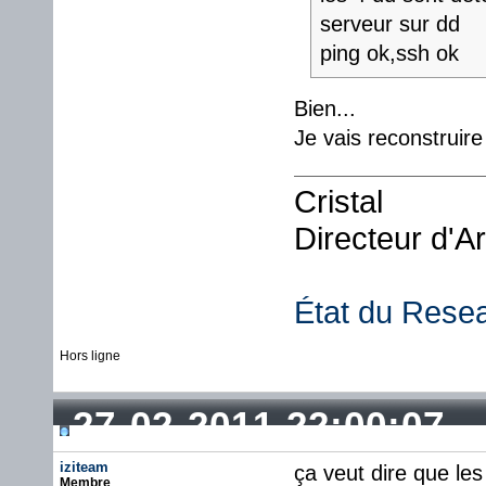
serveur sur dd
ping ok,ssh ok
Bien...
Je vais reconstruir
Cristal
Directeur d'A
État du Rese
Hors ligne
27-02-2011 22:00:07
iziteam
ça veut dire que les
Membre