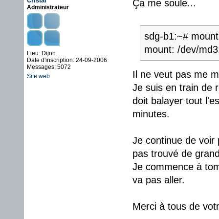
Cristal
Ça me soule...
Administrateur
sdg-b1:~# mount
mount: /dev/md3:
Lieu: Dijon
Date d'inscription: 24-09-2006
Messages: 5072
Il ne veut pas me mo
Site web
Je suis en train de 
doit balayer tout l'
minutes.
Je continue de voir p
pas trouvé de grand
Je commence à tombe
va pas aller.
Merci à tous de votr